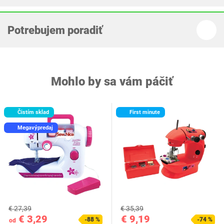
Potrebujem poradiť
Mohlo by sa vám páčiť
Čistím sklad
First minute
Megavýpredaj
€ 27,39
€ 35,39
€ 3,29
€ 9,19
-88 %
-74 %
od