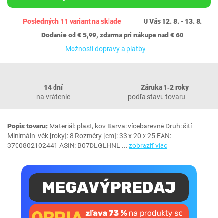
Posledných 11 variant na sklade
U Vás 12. 8. - 13. 8.
Dodanie od € 5,99, zdarma pri nákupe nad € 60
Možnosti dopravy a platby
14 dní
Záruka 1‐2 roky
na vrátenie
podľa stavu tovaru
Popis tovaru:
Materiál: plast, kov Barva: vícebarevné Druh: šití
Minimální věk [roky]: 8 Rozměry [cm]: ‎33 x 20 x 25 EAN:
3700802102441 ASIN: B07DLGLHNL
...
zobraziť viac