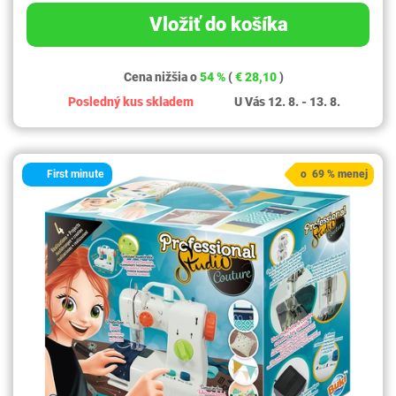
Vložiť do košíka
Cena nižšia o
54 %
(
€ 28,10
)
Posledný kus skladem
U Vás 12. 8. - 13. 8.
First minute
o 69 % menej