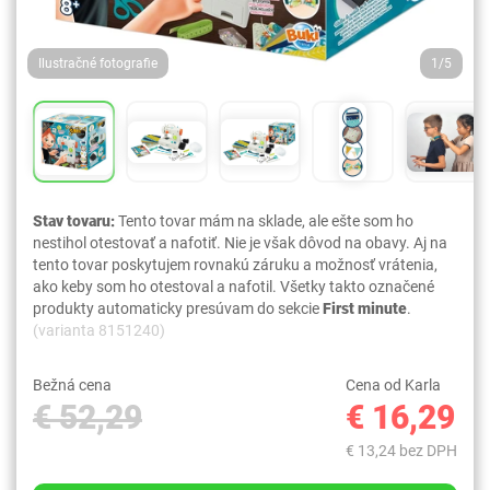
Ilustračné fotografie
1/5
Stav tovaru:
Tento tovar mám na sklade, ale ešte som ho
nestihol otestovať a nafotiť. Nie je však dôvod na obavy. Aj na
tento tovar poskytujem rovnakú záruku a možnosť vrátenia,
ako keby som ho otestoval a nafotil. Všetky takto označené
produkty automaticky presúvam do sekcie
First minute
.
(varianta 8151240)
Bežná cena
Cena od Karla
€ 52,29
€ 16,29
€ 13,24 bez DPH