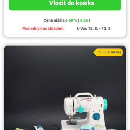
Vložiť do košíka
Cena nižšia o
69 %
(
€ 36
)
Posledný kus skladem
U Vás 12. 8. - 13. 8.
o 55 % menej