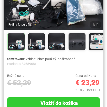
Reálna fotografia
1/11
Stav tovaru:
vzhled: lehce použitý. poškrábané.
(varianta 8468968)
Bežná cena
Cena od Karla
€ 52,29
€ 23,29
€ 18,93 bez DPH
Vložiť do košíka