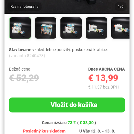
Reálna fotografia
1/6
Stav tovaru:
vzhled: lehce použitý. poškozená krabice.
(varianta 8240473)
Bežná cena
Dnes AKČNÁ CENA
€ 52,29
€ 13,99
€ 11,37 bez DPH
Vložiť do košíka
Cena nižšia o
73 %
(
€ 38,30
)
Posledný kus skladem
U Vás 12. 8. - 13. 8.