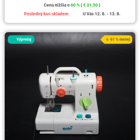
Cena nižšia o
60 %
(
€ 31,50
)
Posledný kus skladem
U Vás 12. 8. - 13. 8.
Výpredaj
o 61 % menej