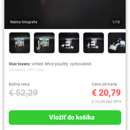
Reálna fotografia
1/10
Stav tovaru:
vzhled: lehce použitý. vyzkoušené.
(varianta 7401134)
Bežná cena
Cena od Karla
€ 52,29
€ 20,79
€ 16,90 bez DPH
Vložiť do košíka