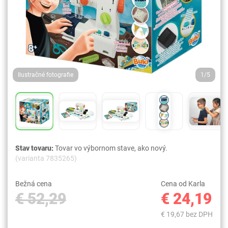
Ilustračné fotografie
1/5
Stav tovaru:
Tovar vo výbornom stave, ako nový.
(varianta 7835265)
Bežná cena
Cena od Karla
€ 52,29
€ 24,19
€ 19,67 bez DPH