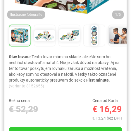
Ilustračné fotografie
1/5
Stav tovaru:
Tento tovar mám na sklade, ale ešte som ho
nestihol otestovať a nafotiť. Nie je však dôvod na obavy. Aj na
tento tovar poskytujem rovnakú záruku a možnosť vrátenia,
ako keby som ho otestoval a nafotil. Všetky takto označené
produkty automaticky presúvam do sekcie
First minute
.
(varianta 8152655)
Bežná cena
Cena od Karla
€ 52,29
€ 16,29
€ 13,24 bez DPH