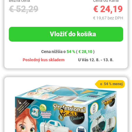
Bežná cena
Cena od Karla
€ 52,29
€ 24,19
€ 19,67 bez DPH
Vložiť do košíka
Cena nižšia o
54 %
(
€ 28,10
)
Posledný kus skladem
U Vás 12. 8. - 13. 8.
o 54 % menej