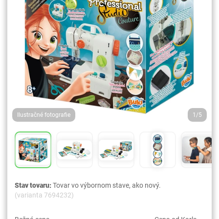
Ilustračné fotografie
1/5
Stav tovaru:
Tovar vo výbornom stave, ako nový.
(varianta 7694232)