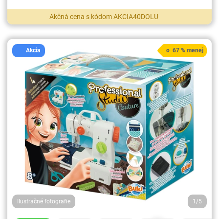
Akčná cena s kódom AKCIA40DOLU
Akcia
o 67 % menej
Ilustračné fotografie
1/5