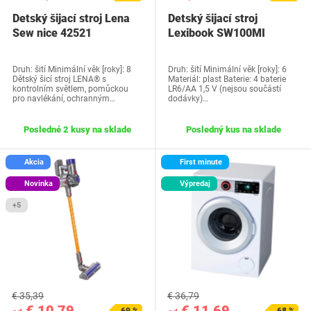
Detský šijací stroj Lena
Detský šijací stroj
Sew nice 42521
Lexibook ‎SW100MI
Druh: šití Minimální věk [roky]: 8
Druh: šití Minimální věk [roky]: 6
Dětský šicí stroj LENA® s
Materiál: plast Baterie: 4 baterie
kontrolním světlem, pomůckou
LR6/AA 1,5 V (nejsou součástí
pro navlékání, ochranným…
dodávky)…
Posledné 2 kusy na sklade
Posledný kus na sklade
Akcia
First minute
Novinka
Výpredaj
+5
€ 35,39
€ 36,79
€ 10,79
€ 11,69