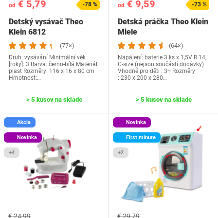
€ 5,79
€ 9,59
-78 %
-73 %
od
od
Detský vysávač Theo
Detská práčka Theo Klein
Klein 6812
Miele
(77×)
(64×)
Druh: vysávání Minimální věk
Napájení: baterie 3 ks x 1,5V R 14,
[roky]: 3 Barva: černo-bílá Materiál:
C-size (nejsou součástí dodávky)
plast Rozměry: 116 x 16 x 80 cm
Vhodné pro děti : 3+ Rozměry
Hmotnost:…
: 230 x 200 x 280…
> 5 kusov na sklade
> 5 kusov na sklade
Akcia
Novinka
Novinka
First minute
+4
+2
€ 24,99
€ 29,79