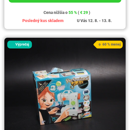
Cena nižšia o
55 %
(
€ 29
)
Posledný kus skladem
U Vás 12. 8. - 13. 8.
Výpredaj
o 60 % menej