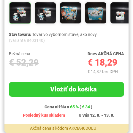
Stav tovaru:
Tovar vo výbornom stave, ako nový.
(varianta 8403140)
Bežná cena
Dnes AKČNÁ CENA
€ 52,29
€ 18,29
€ 14,87 bez DPH
Vložiť do košíka
Cena nižšia o
65 %
(
€ 34
)
Posledný kus skladem
U Vás 12. 8. - 13. 8.
Akčná cena s kódom AKCIA40DOLU