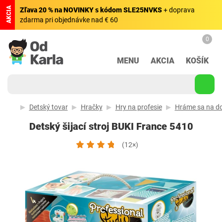
AKCIA
Zľava 20 % na NOVINKY s kódom SLE25NVKS
+ doprava
zdarma pri objednávke nad € 60
0
MENU
AKCIA
KOŠÍK
Detský tovar
Hračky
Hry na profesie
Hráme sa na d
Detský šijací stroj BUKI France 5410
(12×)