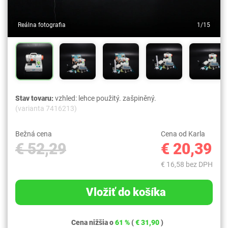
Reálna fotografia
1/15
Stav tovaru:
vzhled: lehce použitý. zašpiněný.
(varianta 7416213)
Bežná cena
Cena od Karla
€ 52,29
€ 20,39
€ 16,58 bez DPH
Vložiť do košíka
Cena nižšia o
61 %
(
€ 31,90
)