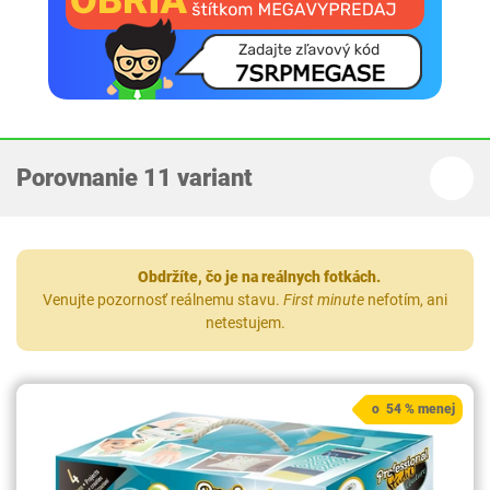
Porovnanie 11 variant
Obdržíte, čo je na reálnych fotkách.
Venujte pozornosť reálnemu stavu.
First minute
nefotím, ani
netestujem.
o 54 % menej