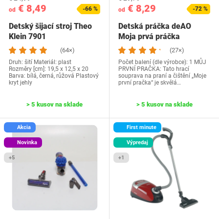
€ 8,49
€ 8,29
-66 %
-72 %
od
od
Detský šijací stroj Theo
Detská práčka deAO
Klein 7901
Moja prvá práčka
(64×)
(27×)
Druh: šití Materiál: plast
Počet balení (dle výrobce): 1 MŮJ
Rozměry [cm]: 19,5 x 12,5 x 20
PRVNÍ PRAČKA: Tato hrací
Barva: bílá, černá, růžová Plastový
souprava na praní a čištění „Moje
kryt jehly
první pračka“ je skvělá…
> 5 kusov na sklade
> 5 kusov na sklade
Akcia
First minute
Novinka
Výpredaj
+5
+1