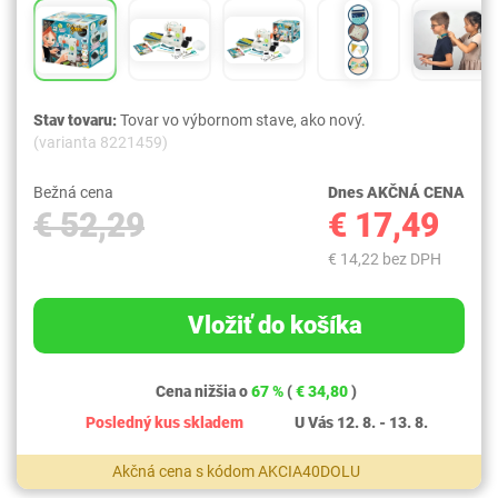
Stav tovaru:
Tovar vo výbornom stave, ako nový.
(varianta 8221459)
Bežná cena
Dnes AKČNÁ CENA
€ 52,29
€ 17,49
€ 14,22 bez DPH
Vložiť do košíka
Cena nižšia o
67 %
(
€ 34,80
)
Posledný kus skladem
U Vás 12. 8. - 13. 8.
Akčná cena s kódom AKCIA40DOLU