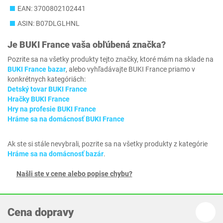
EAN: 3700802102441
ASIN: B07DLGLHNL
Je
BUKI France
vaša obľúbená značka?
Pozrite sa na všetky produkty tejto značky, ktoré mám na sklade na
BUKI France bazar
, alebo vyhľadávajte BUKI France priamo v
konkrétnych kategóriách:
Detský tovar BUKI France
Hračky BUKI France
Hry na profesie BUKI France
Hráme sa na domácnosť BUKI France
Ak ste si stále nevybrali, pozrite sa na všetky produkty z kategórie
Hráme sa na domácnosť bazár
.
Našli ste v cene alebo popise chybu?
Cena dopravy