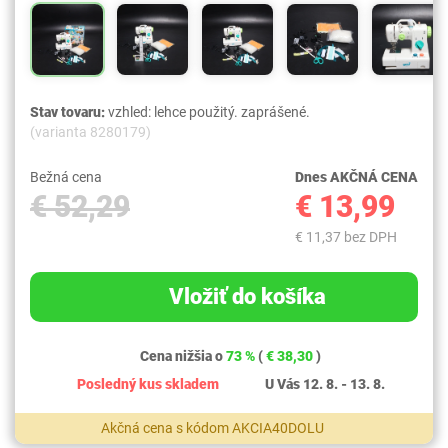
Stav tovaru:
vzhled: lehce použitý. zaprášené.
(varianta 8280179)
Bežná cena
Dnes AKČNÁ CENA
€ 52,29
€ 13,99
€ 11,37 bez DPH
Vložiť do košíka
Cena nižšia o
73 %
(
€ 38,30
)
Posledný kus skladem
U Vás 12. 8. - 13. 8.
Akčná cena s kódom AKCIA40DOLU