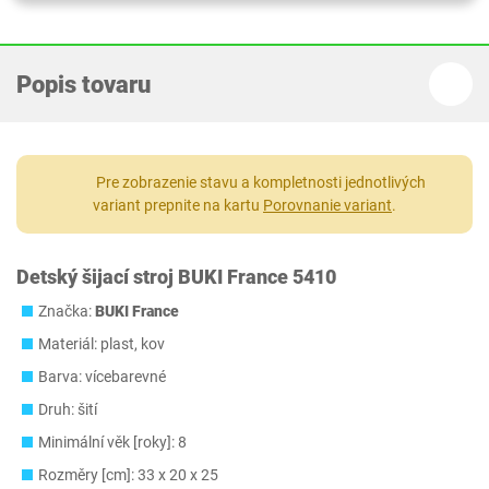
Popis tovaru
Pre zobrazenie stavu a kompletnosti jednotlivých
variant prepnite na kartu
Porovnanie variant
.
Detský šijací stroj BUKI France 5410
Značka:
BUKI France
Materiál: plast, kov
Barva: vícebarevné
Druh: šití
Minimální věk [roky]: 8
Rozměry [cm]: ‎33 x 20 x 25