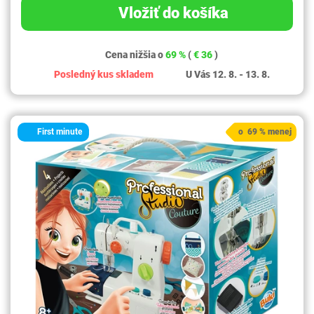
Vložiť do košíka
Cena nižšia o
69 %
(
€ 36
)
Posledný kus skladem
U Vás 12. 8. - 13. 8.
First minute
o 69 % menej