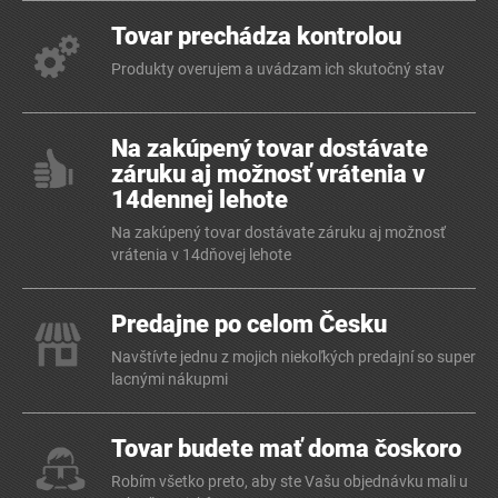
Tovar prechádza kontrolou
Produkty overujem a uvádzam ich skutočný stav
Na zakúpený tovar dostávate
záruku aj možnosť vrátenia v
14dennej lehote
Na zakúpený tovar dostávate záruku aj možnosť
vrátenia v 14dňovej lehote
Predajne po celom Česku
Navštívte jednu z mojich niekoľkých predajní so super
lacnými nákupmi
Tovar budete mať doma čoskoro
Robím všetko preto, aby ste Vašu objednávku mali u