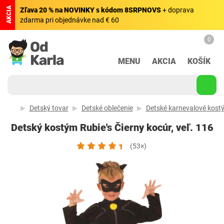
AKCIA
Zľava 20 % na NOVINKY s kódom 8SRPNOVS
+ doprava
zdarma pri objednávke nad € 60
0
MENU
AKCIA
KOŠÍK
Detský tovar
Detské oblečenie
Detské karnevalové kost
Detský kostým Rubie's Čierny kocúr, veľ. 116
(53×)