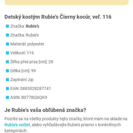
Detský kostým Rubie's Čierny kocúr, veľ. 116
Značka:
Rubie's
Značka: Rubie's
Materiál: polyester
Velikost: 116
Šířka přes prsa [cm]: 28
Délka [cm]: 99
Zapínání: zip
EAN: 0883028287741
ASIN: B077BQ6QK9
Je
Rubie's
vaša obľúbená značka?
Pozrite sa na všetky produkty tejto značky, ktoré mám na sklade na
Rubie's outlet
, alebo vyhľadávajte Rubie's priamo v konkrétnych
kategóriách: