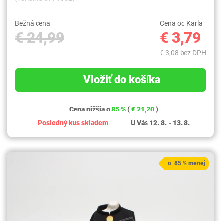
Bežná cena
Cena od Karla
€ 24,99
€ 3,79
€ 3,08 bez DPH
Vložiť do košíka
Cena nižšia o
85 %
(
€ 21,20
)
Posledný kus skladem
U Vás 12. 8. - 13. 8.
o 85 % menej