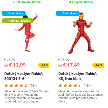
> 5 kusov na sklade
3 kusy na sklade
First minute
First minute
O tretinu lacnejšie
€ 26,29
€ 35,99
€ 12,09
€ 17,49
-54 %
-52 %
od
od
Detský kostým Rubie's
Detský kostým Rubie's,
300134 5-6
XS, Iron Man
(66×)
(42×)
Materiál: polyester Rubie's Oficiální
Materiál: polyester Zapínání: bez
dětský kostým Miraculous
zapínání Velikost: XS Barva: odstín
Ladybug, stanete se slavným
červené Šířka přes prsa [cm]: 29
superhrdinou Ladybug boj…
Délka…