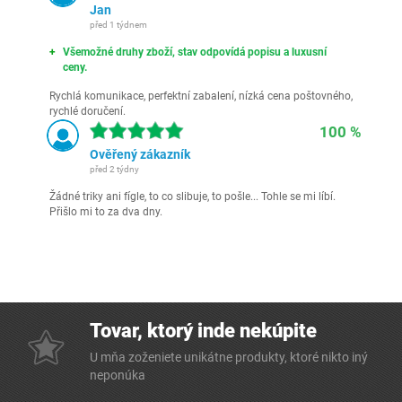
Jan
před 1 týdnem
Všemožné druhy zboží, stav odpovídá popisu a luxusní
ceny.
Rychlá komunikace, perfektní zabalení, nízká cena poštovného,
rychlé doručení.
100 %
Ověřený zákazník
před 2 týdny
Žádné triky ani fígle, to co slibuje, to pošle... Tohle se mi líbí.
Přišlo mi to za dva dny.
Tovar, ktorý inde nekúpite
U mňa zoženiete unikátne produkty, ktoré nikto iný
neponúka