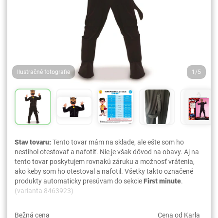
Ilustračné fotografie
1/5
Stav tovaru:
Tento tovar mám na sklade, ale ešte som ho
nestihol otestovať a nafotiť. Nie je však dôvod na obavy. Aj na
tento tovar poskytujem rovnakú záruku a možnosť vrátenia,
ako keby som ho otestoval a nafotil. Všetky takto označené
produkty automaticky presúvam do sekcie
First minute
.
(varianta 8463923)
Bežná cena
Cena od Karla