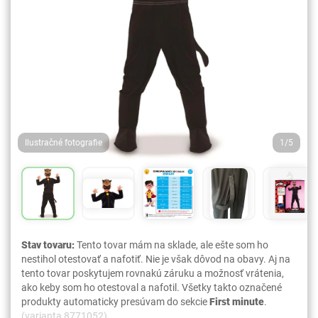
Ilustračné fotografie
1/5
Stav tovaru:
Tento tovar mám na sklade, ale ešte som ho
nestihol otestovať a nafotiť. Nie je však dôvod na obavy. Aj na
tento tovar poskytujem rovnakú záruku a možnosť vrátenia,
ako keby som ho otestoval a nafotil. Všetky takto označené
produkty automaticky presúvam do sekcie
First minute
.
(varianta 8771052)