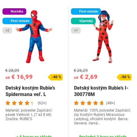
Novinka
First minute
First minute
Výpredaj
+2
+1
€ 28,09
€ 26,29
€ 16,99
€ 2,69
-40 %
-90 %
od
od
Detský kostým Rubie's
Detský kostým Rubie's I-
Spidermana veľ. L
300778M
(62×)
(48×)
Materiál: polyester Zapínání:
Materiál: 100% polyester Zapínání:
pásek Velikost: L (7 až 8 let)
zip Kostým Rubie's Miraculous
Značka: RUBIE'S
Ladybug, oficiální kostým Barva:
červená. černá…
> 5 kusov na sklade
Posledné 2 kusy na sklade