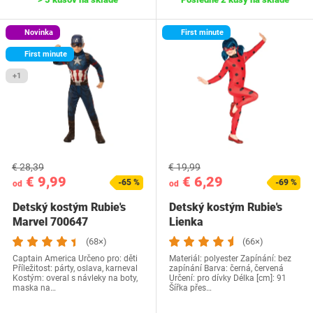
Novinka
First minute
First minute
+1
€ 28,39
€ 19,99
€ 9,99
€ 6,29
-65 %
-69 %
od
od
Detský kostým Rubie's
Detský kostým Rubie's
Marvel 700647
Lienka
(68×)
(66×)
Captain America Určeno pro: děti
Materiál: polyester Zapínání: bez
Příležitost: párty, oslava, karneval
zapínání Barva: černá, červená
Kostým: overal s návleky na boty,
Určení: pro dívky Délka [cm]: 91
maska na…
Šířka přes…