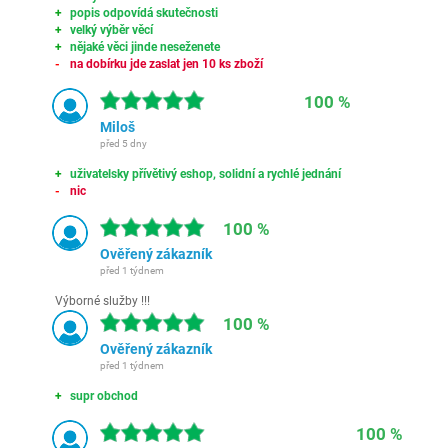
popis odpovídá skutečnosti
velký výběr věcí
nějaké věci jinde neseženete
na dobírku jde zaslat jen 10 ks zboží
100 %
Miloš
před 5 dny
uživatelsky přívětivý eshop, solidní a rychlé jednání
nic
100 %
Ověřený zákazník
před 1 týdnem
Výborné služby !!!
100 %
Ověřený zákazník
před 1 týdnem
supr obchod
100 %