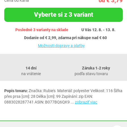
od € 3,79
Cena od Karla
Vyberte si z 3 variant
Posledné 3 varianty na sklade
U Vás 12. 8. - 13. 8.
Dodanie od € 2,99, zdarma pri nákupe nad € 60
Možnosti dopravy a platby
14 dní
Záruka 1‐2 roky
na vrátenie
podľa stavu tovaru
Popis tovaru:
Značka: Rubie's Materiál: polyester Velikost: 116 Šířka
přes prsa [cm]: 28 Délka [cm]: 99 Zapínání: zip EAN:
0883028287741 ASIN: B077BQ6QK9
...
zobraziť viac