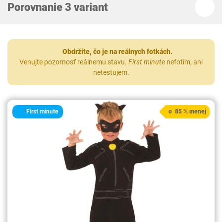
Porovnanie 3 variant
Obdržíte, čo je na reálnych fotkách.
Venujte pozornosť reálnemu stavu.
First minute
nefotím, ani
netestujem.
First minute
o 85 % menej