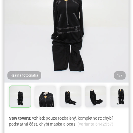
Reálna fotografia
1/7
Stav tovaru:
vzhled: pouze rozbalený. kompletnost: chybí
podstatná část. chybí maska a ocas.
(varianta 6442557)