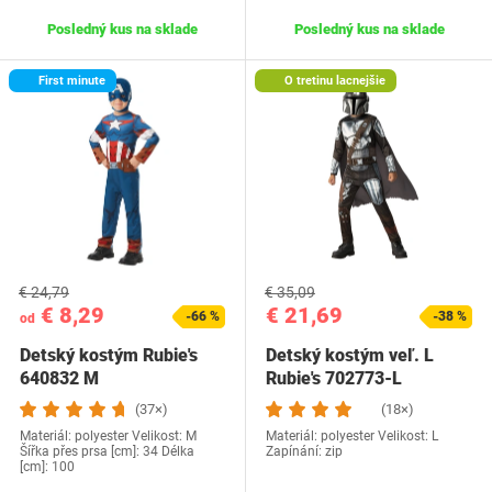
Posledný kus na sklade
Posledný kus na sklade
First minute
O tretinu lacnejšie
€ 24,79
€ 35,09
€ 8,29
€ 21,69
-66 %
-38 %
od
Detský kostým Rubie's
Detský kostým veľ. L
640832 M
Rubie's 702773-L
(37×)
(18×)
Materiál: polyester Velikost: M
Materiál: polyester Velikost: L
Šířka přes prsa [cm]: 34 Délka
Zapínání: zip
[cm]: 100