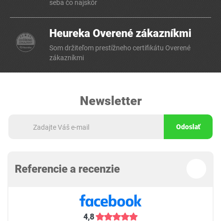
seba čo najskôr
Heureka Overené zákazníkmi
Som držiteľom prestížneho certifikátu Overené
zákazníkmi
Newsletter
Odoslať
Referencie a recenzie
4,8