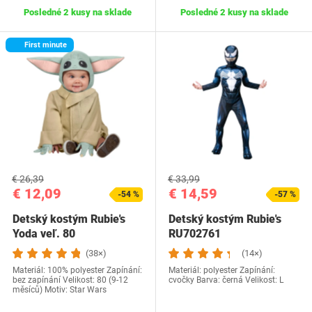
Posledné 2 kusy na sklade
Posledné 2 kusy na sklade
First minute
€ 26,39
€ 33,99
€ 12,09
€ 14,59
-54 %
-57 %
Detský kostým Rubie's
Detský kostým Rubie's
Yoda veľ. 80
RU702761
(38×)
(14×)
Materiál: 100% polyester Zapínání:
Materiál: polyester Zapínání:
bez zapínání Velikost: 80 (9-12
cvočky Barva: černá Velikost: L
měsíců) Motiv: Star Wars