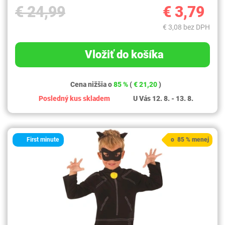
€ 24,99
€ 3,79
€ 3,08 bez DPH
Vložiť do košíka
Cena nižšia o
85 %
(
€ 21,20
)
Posledný kus skladem
U Vás 12. 8. - 13. 8.
First minute
o 85 % menej