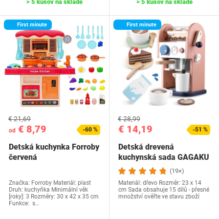
> 5 kusov na sklade
> 5 kusov na sklade
First minute
First minute
€ 21,69
€ 28,99
€ 8,79
€ 14,19
-60 %
-51 %
od
Detská kuchynka Forroby
Detská drevená
červená
kuchynská sada GAGAKU
(19×)
Značka: Forroby Materiál: plast
Materiál: dřevo Rozměr: 23 x 14
Druh: kuchyňka Minimální věk
cm Sada obsahuje 15 dílů - přesné
[roky]: 3 Rozměry: 30 x 42 x 35 cm
množství ověřte ve stavu zboží
Funkce: s…