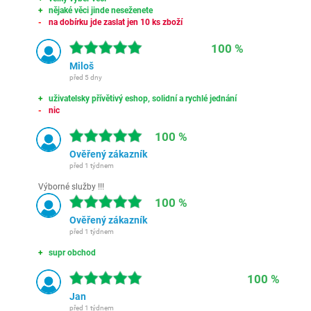
nějaké věci jinde neseženete
na dobírku jde zaslat jen 10 ks zboží
100 %
Miloš
před 5 dny
uživatelsky přívětivý eshop, solidní a rychlé jednání
nic
100 %
Ověřený zákazník
před 1 týdnem
Výborné služby !!!
100 %
Ověřený zákazník
před 1 týdnem
supr obchod
100 %
Jan
před 1 týdnem