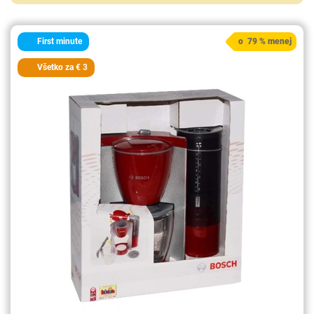
First minute
o 79 % menej
Všetko za € 3