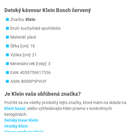
Detský kávovar Klein Bosch červený
Značka:
Klein
Druh: kuchyňské spotřebiče
Materiál: plast
Šířka [cm]: 18
Výška [cm]: 21
Minimální věk [roky]: 3
EAN: 4050759617536
ASIN: B000P5PVUY
Je
Klein
vaša obľúbená značka?
Pozrite sa na všetky produkty tejto značky, ktoré mám na sklade na
Klein bazar
, alebo vyhľadávajte Klein priamo v konkrétnych
kategóriách:
Detský tovar Klein
Hračky Klein