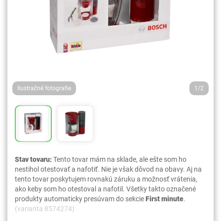
Ilustračné fotografie
1/2
Stav tovaru:
Tento tovar mám na sklade, ale ešte som ho
nestihol otestovať a nafotiť. Nie je však dôvod na obavy. Aj na
tento tovar poskytujem rovnakú záruku a možnosť vrátenia,
ako keby som ho otestoval a nafotil. Všetky takto označené
produkty automaticky presúvam do sekcie
First minute
.
(varianta 8574274)