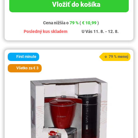
Vložiť do košíka
Cena nižšia o
79 %
(
€ 10,99
)
Posledný kus skladem
U Vás 11. 8. - 12. 8.
First minute
o 79 % menej
Všetko za € 3