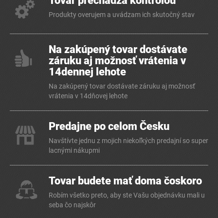
Tovar prechádza kontrolou
Produkty overujem a uvádzam ich skutočný stav
Na zakúpený tovar dostávate
záruku aj možnosť vrátenia v
14dennej lehote
Na zakúpený tovar dostávate záruku aj možnosť
vrátenia v 14dňovej lehote
Predajne po celom Česku
Navštívte jednu z mojich niekoľkých predajní so super
lacnými nákupmi
Tovar budete mať doma čoskoro
Robím všetko preto, aby ste Vašu objednávku mali u
seba čo najskôr