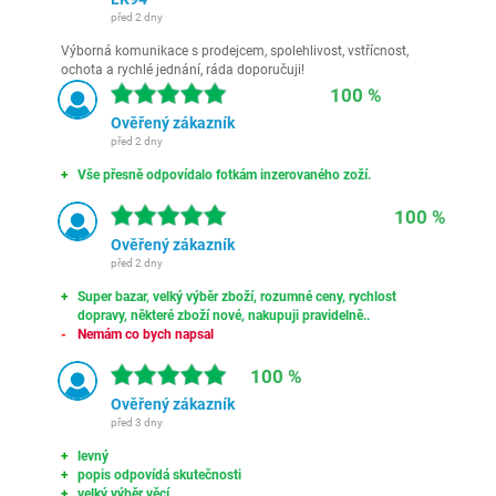
před 2 dny
Výborná komunikace s prodejcem, spolehlivost, vstřícnost,
ochota a rychlé jednání, ráda doporučuji!
100 %
Ověřený zákazník
před 2 dny
Vše přesně odpovídalo fotkám inzerovaného zoží.
100 %
Ověřený zákazník
před 2 dny
Super bazar, velký výběr zboží, rozumné ceny, rychlost
dopravy, některé zboží nové, nakupuji pravidelně..
Nemám co bych napsal
100 %
Ověřený zákazník
před 3 dny
levný
popis odpovídá skutečnosti
velký výběr věcí