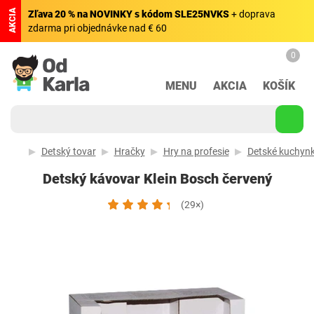
AKCIA
Zľava 20 % na NOVINKY s kódom SLE25NVKS
+ doprava
zdarma pri objednávke nad € 60
0
MENU
AKCIA
KOŠÍK
Detský tovar
Hračky
Hry na profesie
Detské kuchyn
Detský kávovar Klein Bosch červený
(29×)