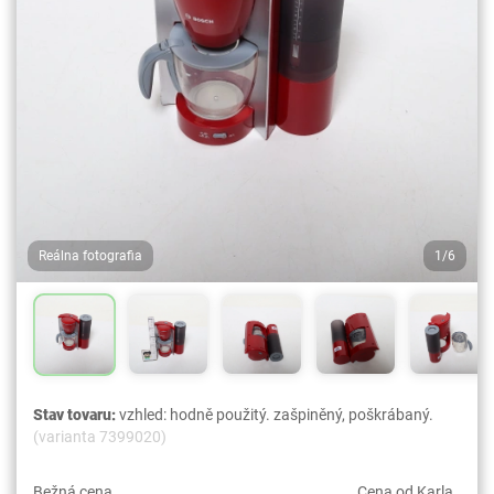
Reálna fotografia
1/6
Stav tovaru:
vzhled: hodně použitý. zašpiněný, poškrábaný.
(varianta 7399020)
Bežná cena
Cena od Karla