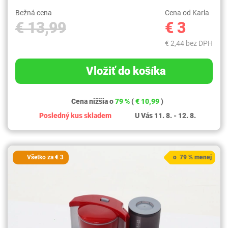
Bežná cena
Cena od Karla
€ 13,99
€ 3
€ 2,44 bez DPH
Vložiť do košíka
Cena nižšia o
79 %
(
€ 10,99
)
Posledný kus skladem
U Vás 11. 8. - 12. 8.
Všetko za € 3
o 79 % menej