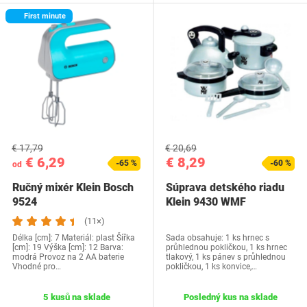
First minute
€ 17,79
€ 20,69
€ 6,29
€ 8,29
-65 %
-60 %
od
Ručný mixér Klein Bosch
Súprava detského riadu
9524
Klein 9430 WMF
(11×)
Délka [cm]: 7 Materiál: plast Šířka
Sada obsahuje: 1 ks hrnec s
[cm]: 19 Výška [cm]: 12 Barva:
průhlednou pokličkou, 1 ks hrnec
modrá Provoz na 2 AA baterie
tlakový, 1 ks pánev s průhlednou
Vhodné pro…
pokličkou, 1 ks konvice,…
5 kusů na sklade
Posledný kus na sklade