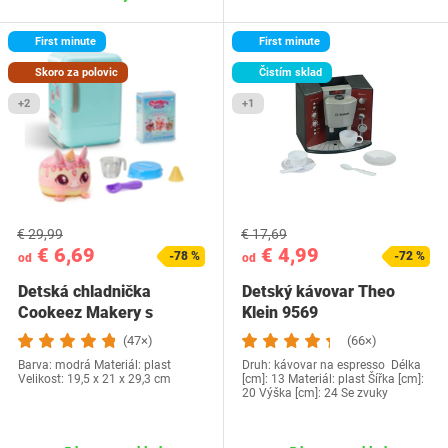
First minute
First minute
Skoro za polovic
Čistím sklad
+2
+1
€ 29,99
€ 17,69
€ 6,69
€ 4,99
-78 %
-72 %
od
od
Detská chladnička
Detský kávovar Theo
Cookeez Makery s
Klein ‎9569
prekvapením
(47×)
(66×)
Barva: modrá Materiál: plast
Druh: kávovar na espresso Délka
Velikost: 19,5 x 21 x 29,3 cm
[cm]: 13 Materiál: plast Šířka [cm]:
20 Výška [cm]: 24 Se zvuky