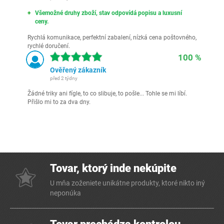
Všemožné druhy zboží, stav odpovídá popisu a luxusní
ceny.
Rychlá komunikace, perfektní zabalení, nízká cena poštovného,
rychlé doručení.
100 %
Ověřený zákazník
před 2 týdny
Žádné triky ani fígle, to co slibuje, to pošle... Tohle se mi líbí.
Přišlo mi to za dva dny.
Tovar, ktorý inde nekúpite
U mňa zoženiete unikátne produkty, ktoré nikto iný
neponúka