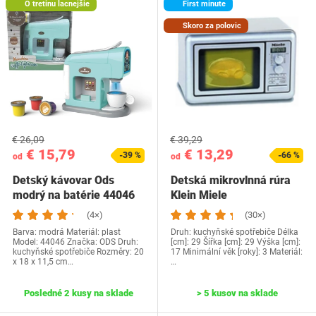
O tretinu lacnejšie
First minute
Skoro za polovic
€ 26,09
€ 39,29
€ 15,79
€ 13,29
-39 %
-66 %
od
od
Detský kávovar Ods
Detská mikrovlnná rúra
modrý na batérie 44046
Klein Miele
(4×)
(30×)
Barva: modrá Materiál: plast
Druh: kuchyňské spotřebiče Délka
Model: 44046 Značka: ODS Druh:
[cm]: 29 Šířka [cm]: 29 Výška [cm]:
kuchyňské spotřebiče Rozměry: 20
17 Minimální věk [roky]: 3 Materiál:
x 18 x 11,5 cm…
…
Posledné 2 kusy na sklade
> 5 kusov na sklade