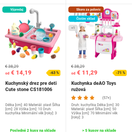
Výpredaj
Skoro za polovic
Čistím sklad
+1
€ 38,29
€ 38,29
€ 14,19
€ 11,29
-63 %
-71 %
od
od
Kuchynský drez pre deti
Kuchynka deAO Toys
Cute stone CS181006
ružová
(57×)
Délka [cm]: 40 Materiál: plast Šířka
Druh: kuchyňka Délka [cm]: 30
[cm]: 28 Výška [cm]: 10 Druh:
Materiál: plast Šířka [cm]: 50
kuchyňka Minimální věk [roky]: 3
Výška [cm]: 70 Minimální věk
[roky]: 3
Posledné 2 kusy na sklade
> 5 kusov na sklade