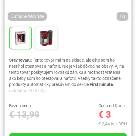
Ilustračné fotografie
1/2
Stav tovaru:
Tento tovar mám na sklade, ale ešte som ho
nestihol otestovať a nafotiť. Nie je však dôvod na obavy. Aj na
tento tovar poskytujem rovnakú záruku a možnosť vrátenia,
ako keby som ho otestoval a nafotil. Všetky takto označené
produkty automaticky presúvam do sekcie
First minute
.
(varianta 8376735)
Bežná cena
Cena od Karla
€ 13,99
€ 3
€ 2,44 bez DPH