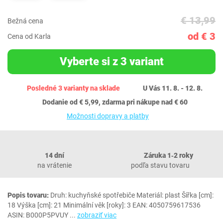
€ 13,99
Bežná cena
od € 3
Cena od Karla
Vyberte si z 3 variant
Posledné 3 varianty na sklade
U Vás 11. 8. - 12. 8.
Dodanie od € 5,99, zdarma pri nákupe nad € 60
Možnosti dopravy a platby
14 dní
Záruka 1‐2 roky
na vrátenie
podľa stavu tovaru
Popis tovaru:
Druh: kuchyňské spotřebiče Materiál: plast Šířka [cm]:
18 Výška [cm]: 21 Minimální věk [roky]: 3 EAN: 4050759617536
ASIN: B000P5PVUY
...
zobraziť viac