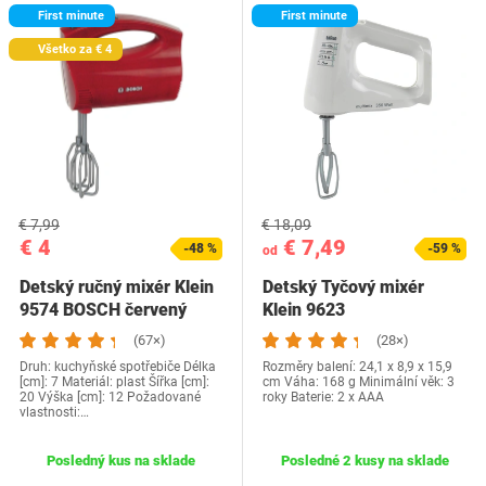
First minute
First minute
Všetko za € 4
€ 7,99
€ 18,09
€ 4
€ 7,49
-48 %
-59 %
od
Detský ručný mixér Klein
Detský Tyčový mixér
9574 BOSCH červený
Klein 9623
(67×)
(28×)
Druh: kuchyňské spotřebiče Délka
Rozměry balení: 24,1 x 8,9 x 15,9
[cm]: 7 Materiál: plast Šířka [cm]:
cm Váha: 168 g Minimální věk: 3
20 Výška [cm]: 12 Požadované
roky Baterie: 2 x AAA
vlastnosti:…
Posledný kus na sklade
Posledné 2 kusy na sklade