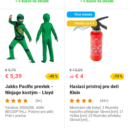
> 5 kusov na sklade
> 5 kusov na sklade
First minute
Všetko za € 4
€ 9,79
€ 15,09
€ 5,39
€ 4
-45 %
-73 %
od
Jakks Pacific prevlek -
Hasiaci prístroj pre deti
Ninjago kostým - Lloyd
Klein
(104 cm),…
(6×)
(43×)
Výrobce: DISGUISE. ASIN:
Minimální věk [roky]: 3 Rozměry
B0CQ5PTHLJ. Pokyny pro péči:
hasicího přístgroje: Obvod [cm]: 21
Prát v pračce.
Výška [cm]: 25 Rozměry přívěsku:
Obvod [cm]:…