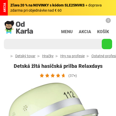
AKCIA
Zľava 20 % na NOVINKY s kódom SLE25NVKS
+ doprava
zdarma pri objednávke nad € 60
0
MENU
AKCIA
KOŠÍK
Detský tovar
Hračky
Hry na profesie
Ostatné profes
Detská žltá hasičská prilba Relaxdays
(37×)