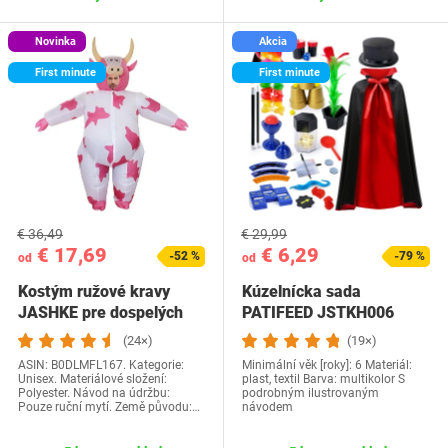
Novinka
Akcia
First minute
First minute
€ 36,49
€ 29,99
€ 17,69
€ 6,29
-52 %
-79 %
od
od
Kostým ružové kravy
Kúzelnícka sada
JASHKE pre dospelých
PATIFEED JSTKH006
Nafukovací kostým…
(24×)
(19×)
ASIN: B0DLMFL167. Kategorie:
Minimální věk [roky]: 6 Materiál:
Unisex. Materiálové složení:
plast, textil Barva: multikolor S
Polyester. Návod na údržbu:
podrobným ilustrovaným
Pouze ruční mytí. Země původu:…
návodem