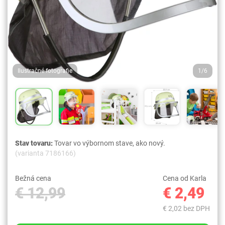
Ilustračné fotografie
1/6
Stav tovaru:
Tovar vo výbornom stave, ako nový.
(varianta 7186166)
Bežná cena
Cena od Karla
€ 12,99
€ 2,49
€ 2,02 bez DPH