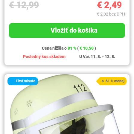
€ 12,99
€ 2,49
€ 2,02 bez DPH
Vložiť do košíka
Cena nižšia o
81 %
(
€ 10,50
)
Posledný kus skladem
U Vás 11. 8. - 12. 8.
First minute
o 81 % menej