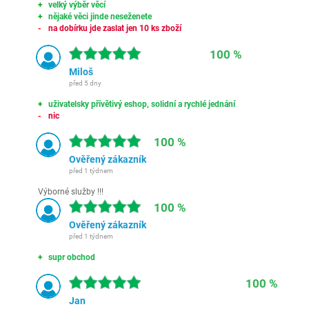
velký výběr věcí
nějaké věci jinde neseženete
na dobírku jde zaslat jen 10 ks zboží
100 %
Miloš
před 5 dny
uživatelsky přívětivý eshop, solidní a rychlé jednání
nic
100 %
Ověřený zákazník
před 1 týdnem
Výborné služby !!!
100 %
Ověřený zákazník
před 1 týdnem
supr obchod
100 %
Jan