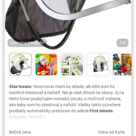
Ilustračné fotografie
1/6
Stav tovaru:
Tento tovar mám na sklade, ale ešte som ho
nestihol otestovať a nafotiť. Nie je však dôvod na obavy. Aj na
tento tovar poskytujem rovnakú záruku a možnosť vrátenia,
ako keby som ho otestoval a nafotil. Všetky takto označené
produkty automaticky presúvam do sekcie
First minute
.
(varianta 7631457)
Bežná cena
Cena od Karla