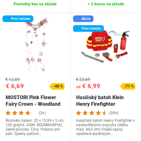
Posledný kus na sklade
> 5 kusov na sklade
First minute
Akcia
First minute
€ 12,69
€ 23,69
€ 6,69
€ 6,99
-48 %
-71 %
od
MOSTORI Pink Flower
Hasičský batoh Klein
Fairy Crown - Woodland
Henry Firefighter
Elf Crown,…
(2×)
(35×)
Rozměry balení: 20 x 15,99 x 5 cm;
Hasičský batoh Henry Firefighter s
100 gramů. ASIN: B0DMW68PN2.
nastavitelnými popruhy (délka
Země původu: Čína. Pokyny pro
max. 44,5 cm) Vnější kapsy
péči: Šperky pečlivě…
opatřené elastickým…