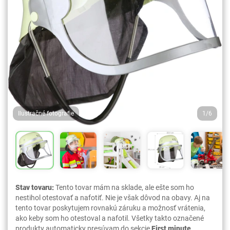
Ilustračné fotografie
1/6
Stav tovaru:
Tento tovar mám na sklade, ale ešte som ho
nestihol otestovať a nafotiť. Nie je však dôvod na obavy. Aj na
tento tovar poskytujem rovnakú záruku a možnosť vrátenia,
ako keby som ho otestoval a nafotil. Všetky takto označené
produkty automaticky presúvam do sekcie
First minute
.