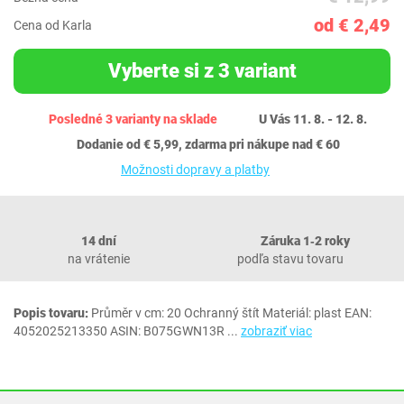
od € 2,49
Cena od Karla
Vyberte si z 3 variant
Posledné 3 varianty na sklade
U Vás 11. 8. - 12. 8.
Dodanie od € 5,99, zdarma pri nákupe nad € 60
Možnosti dopravy a platby
14 dní
Záruka 1‐2 roky
na vrátenie
podľa stavu tovaru
Popis tovaru:
Průměr v cm: 20 Ochranný štít Materiál: plast EAN:
4052025213350 ASIN: B075GWN13R
...
zobraziť viac