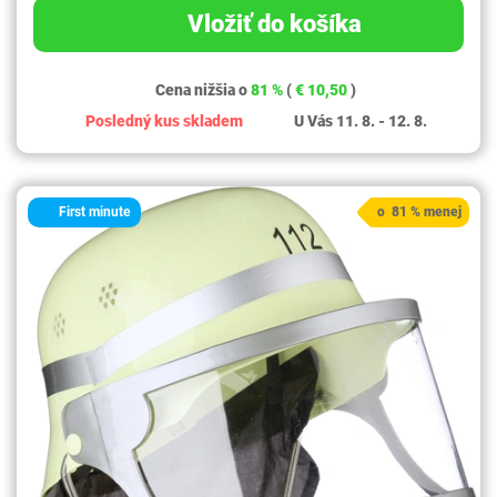
Vložiť do košíka
Cena nižšia o
81 %
(
€ 10,50
)
Posledný kus skladem
U Vás 11. 8. - 12. 8.
First minute
o 81 % menej