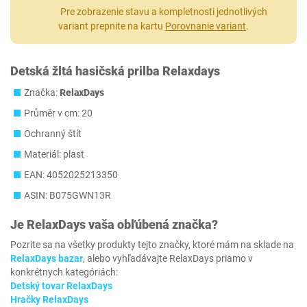
Pre zobrazenie stavu a kompletnosti jednotlivých
variant prepnite na kartu
Porovnanie variant
.
Detská žltá hasičská prilba Relaxdays
Značka:
RelaxDays
Průměr v cm: 20
Ochranný štít
Materiál: plast
EAN: 4052025213350
ASIN: B075GWN13R
Je
RelaxDays
vaša obľúbená značka?
Pozrite sa na všetky produkty tejto značky, ktoré mám na sklade na
RelaxDays bazar
, alebo vyhľadávajte RelaxDays priamo v
konkrétnych kategóriách:
Detský tovar RelaxDays
Hračky RelaxDays