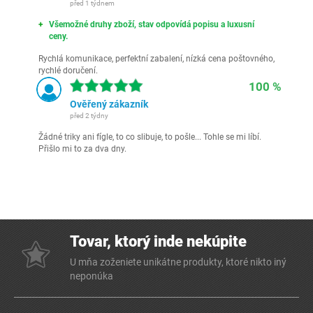
před 1 týdnem
Všemožné druhy zboží, stav odpovídá popisu a luxusní
ceny.
Rychlá komunikace, perfektní zabalení, nízká cena poštovného,
rychlé doručení.
100 %
Ověřený zákazník
před 2 týdny
Žádné triky ani fígle, to co slibuje, to pošle... Tohle se mi líbí.
Přišlo mi to za dva dny.
Tovar, ktorý inde nekúpite
U mňa zoženiete unikátne produkty, ktoré nikto iný
neponúka