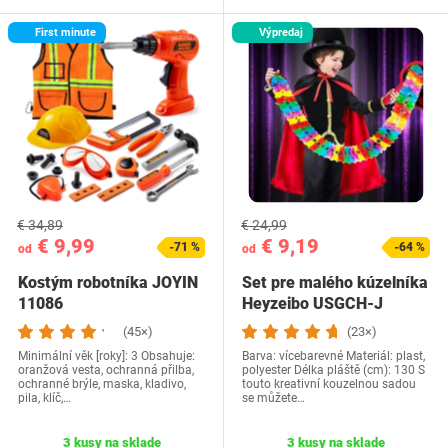
First minute
Výpredaj
€ 34,89
€ 24,99
€ 9,99
€ 9,19
-71 %
-64 %
od
od
Kostým robotníka JOYIN ‎
Set pre malého kúzelníka
11086
Heyzeibo USGCH-J
(45×)
(23×)
Minimální věk [roky]: 3 Obsahuje:
Barva: vícebarevné Materiál: plast,
oranžová vesta, ochranná přilba,
polyester Délka pláště (cm): 130 S
ochranné brýle, maska, kladivo,
touto kreativní kouzelnou sadou
pila, klíč,…
se můžete…
3 kusy na sklade
3 kusy na sklade