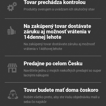
Tovar prechádza kontrolou
Produkty overujem a uvádzam ich skutočný stav
Na zakúpený tovar dostávate
záruku aj možnosť vrátenia v
14dennej lehote
Na zakúpený tovar dostávate záruku aj možnosť
vrátenia v 14dňovej lehote
Predajne po celom Česku
Navštívte jednu z mojich niekoľkých predajní so super
lacnými nákupmi
Tovar budete mať doma čoskoro
Robím všetko preto, aby ste Vašu objednávku mali u
seba čo najskôr