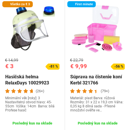
Všetko za € 3
First minute
€ 14,99
€ 22,79
€ 3
€ 9,99
-81 %
-56 %
Hasičská helma
Súprava na čistenie koní
RelaxDays 10029923
Kerbl 321766
(26×)
(79×)
Minimální věk [roky]: 3
Materiál: plast Barva: růžová
Nastavitelný obvod hlavy: 45-
Rozměry: 31 x 22 x 19,3 cm Váha:
55cm Výška: 14cm Barva: bílá
0,35 kg 8 dílná sada - Přesné
Profese hasič
množství ověřte ve…
Posledný kus na sklade
Posledný kus na sklade