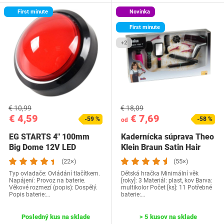
First minute
Novinka
First minute
+2
€ 10,99
€ 18,09
€ 4,59
€ 7,69
-59 %
-58 %
od
EG STARTS 4" 100mm
Kadernícka súprava Theo
Big Dome 12V LED
Klein Braun Satin Hair
podsvietené tlačidlo s…
(22×)
(55×)
Typ ovladače: Ovládání tlačítkem.
Dětská hračka Minimální věk
Napájení: Provoz na baterie.
[roky]: 3 Materiál: plast, kov Barva:
Věkové rozmezí (popis): Dospělý.
multikolor Počet [ks]: 11 Potřebné
Popis baterie:…
baterie:…
Posledný kus na sklade
> 5 kusov na sklade