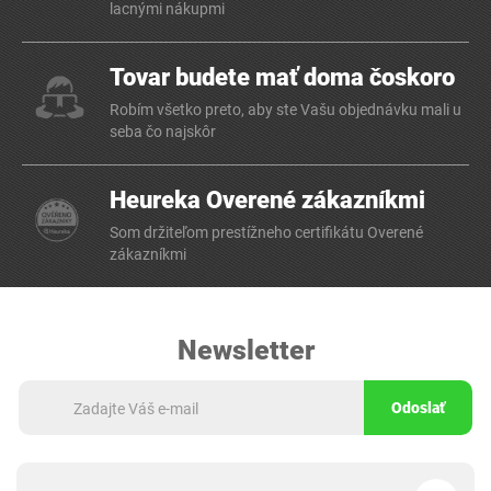
lacnými nákupmi
Tovar budete mať doma čoskoro
Robím všetko preto, aby ste Vašu objednávku mali u
seba čo najskôr
Heureka Overené zákazníkmi
Som držiteľom prestížneho certifikátu Overené
zákazníkmi
Newsletter
Odoslať