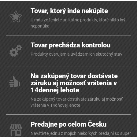
Tovar, ktorý inde nekúpite
U mňa zoženiete unikátne produkty, ktoré nikto iný
neponúka
Tovar prechádza kontrolou
Produkty overujem a uvádzam ich skutočný stav
Na zakúpený tovar dostávate
záruku aj možnosť vrátenia v
14dennej lehote
Na zakúpený tovar dostávate záruku aj možnosť
vrátenia v 14dňovej lehote
Predajne po celom Česku
Navštívte jednu z mojich niekoľkých predajní so super