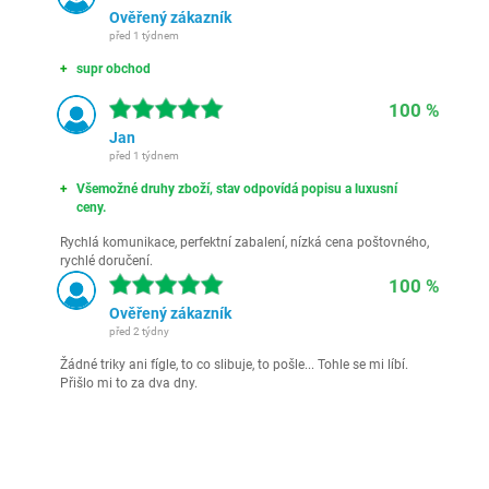
Ověřený zákazník
před 1 týdnem
supr obchod
100 %
Jan
před 1 týdnem
Všemožné druhy zboží, stav odpovídá popisu a luxusní
ceny.
Rychlá komunikace, perfektní zabalení, nízká cena poštovného,
rychlé doručení.
100 %
Ověřený zákazník
před 2 týdny
Žádné triky ani fígle, to co slibuje, to pošle... Tohle se mi líbí.
Přišlo mi to za dva dny.