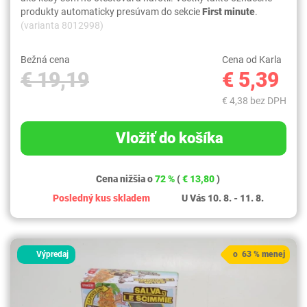
produkty automaticky presúvam do sekcie
First minute
.
(varianta 8012998)
Bežná cena
Cena od Karla
€ 19,19
€ 5,39
€ 4,38 bez DPH
Vložiť do košíka
Cena nižšia o
72 %
(
€ 13,80
)
Posledný kus skladem
U Vás 10. 8. - 11. 8.
Výpredaj
o 63 % menej