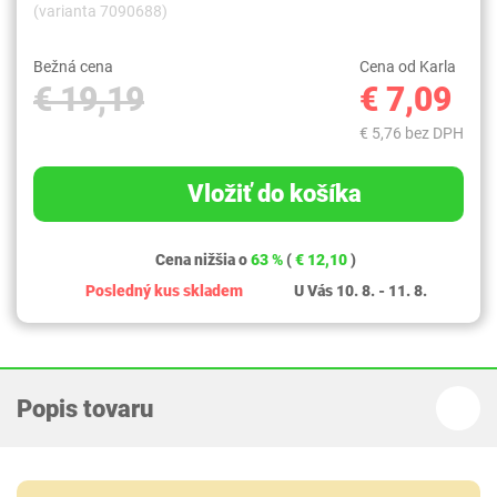
(varianta 7090688)
Bežná cena
Cena od Karla
€ 19,19
€ 7,09
€ 5,76 bez DPH
Vložiť do košíka
Cena nižšia o
63 %
(
€ 12,10
)
Posledný kus skladem
U Vás 10. 8. - 11. 8.
Popis tovaru