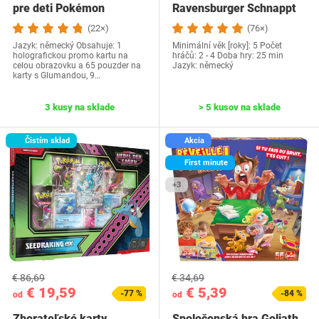
pre deti Pokémon
Ravensburger Schnappt
Hubi!
(22×)
(76×)
Jazyk: německý Obsahuje: 1
Minimální věk [roky]: 5 Počet
holografickou promo kartu na
hráčů: 2 - 4 Doba hry: 25 min
celou obrazovku a 65 pouzder na
Jazyk: německý
karty s Glumandou, 9…
3 kusy na sklade
> 5 kusov na sklade
Čistím sklad
Akcia
First minute
+3
€ 86,69
€ 34,69
€ 19,59
€ 5,39
-77 %
-84 %
od
od
Zberateľské karty
Spoločenská hra Goliath