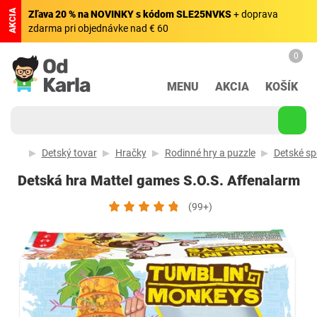
AKCIA
Zľava 20 % na NOVINKY s kódom SLE25NVKS
+ doprava
zdarma pri objednávke nad € 60
0
MENU
AKCIA
KOŠÍK
Detský tovar
Hračky
Rodinné hry a puzzle
Detské sp
Detská hra Mattel games S.O.S. Affenalarm
(99+)