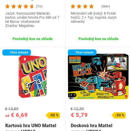
(7×)
(44×)
Jazyk: francouzský Materiál:
Minimální věk [roky]: 8 Počet
karton, umělá hmota Pro děti od 7
hráčů: 2 + Typ: logické Jazyk:
let Barva: vícebarevné
německý
Značka: Megableu
Posledný kus na sklade
Posledný kus na sklade
First minute
First minute
€ 13,89
€ 12,39
€ 6,69
€ 5,79
-52 %
-53 %
od
Kartová hra UNO Mattel
Dosková hra Mattel