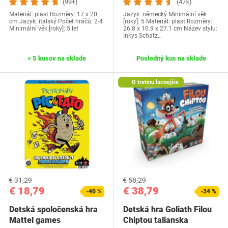
(99+)
(47×)
Materiál: plast Rozměry: 17 x 20
Jazyk: německý Minimální věk
cm Jazyk: italský Počet hráčů: 2-4
[roky]: 5 Materiál: plast Rozměry:
Minimální věk [roky]: 5 let
26.8 x 10.9 x 27.1 cm Název stylu:
Inkys Schatz…
> 5 kusov na sklade
Posledný kus na sklade
O tretinu lacnejšie
€ 31,29
€ 58,29
€ 18,79
€ 38,79
-40 %
-34 %
Detská spoločenská hra
Detská hra Goliath Filou
Mattel games
Chiptou talianska