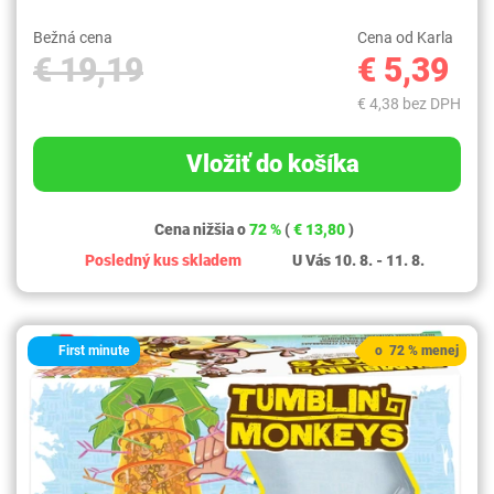
Bežná cena
Cena od Karla
€ 19,19
€ 5,39
€ 4,38 bez DPH
Vložiť do košíka
Cena nižšia o
72 %
(
€ 13,80
)
Posledný kus skladem
U Vás 10. 8. - 11. 8.
First minute
o 72 % menej