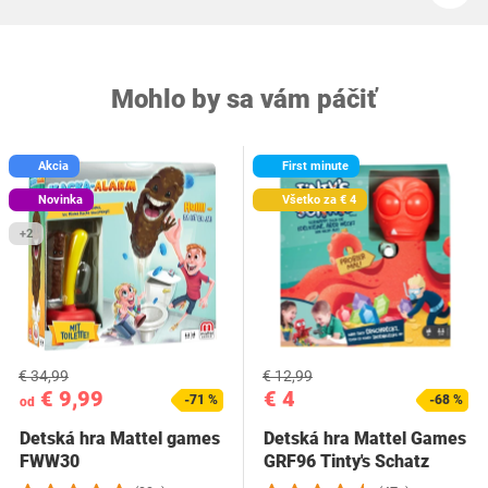
Mohlo by sa vám páčiť
Akcia
First minute
Novinka
Všetko za € 4
+2
€ 34,99
€ 12,99
€ 9,99
€ 4
-71 %
-68 %
od
Detská hra Mattel games
Detská hra Mattel Games
FWW30
GRF96 Tinty's Schatz