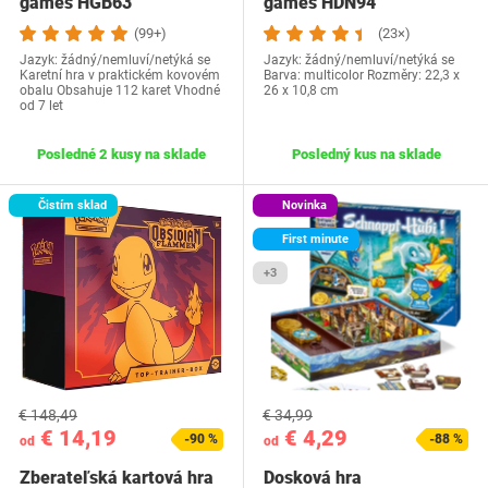
games HGB63
games HDN94
(99+)
(23×)
Jazyk: žádný/nemluví/netýká se
Jazyk: žádný/nemluví/netýká se
Karetní hra v praktickém kovovém
Barva: multicolor Rozměry: 22,3 x
obalu Obsahuje 112 karet Vhodné
26 x 10,8 cm
od 7 let
Posledné 2 kusy na sklade
Posledný kus na sklade
Čistím sklad
Novinka
First minute
+3
€ 148,49
€ 34,99
€ 14,19
€ 4,29
-90 %
-88 %
od
od
Zberateľská kartová hra
Dosková hra