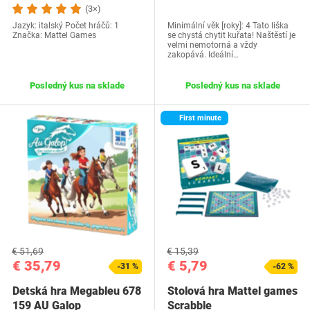
(3×)
Jazyk: italský Počet hráčů: 1
Minimální věk [roky]: 4 Tato liška
Značka: Mattel Games
se chystá chytit kuřata! Naštěstí je
velmi nemotorná a vždy
zakopává. Ideální…
Posledný kus na sklade
Posledný kus na sklade
First minute
€ 51,69
€ 15,39
€ 35,79
€ 5,79
-31 %
-62 %
Detská hra Megableu 678
Stolová hra Mattel games
159 AU Galop
Scrabble