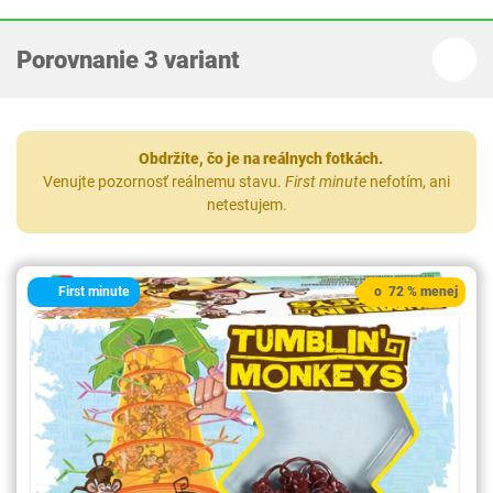
Porovnanie 3 variant
Obdržíte, čo je na reálnych fotkách.
Venujte pozornosť reálnemu stavu.
First minute
nefotím, ani
netestujem.
First minute
o 72 % menej