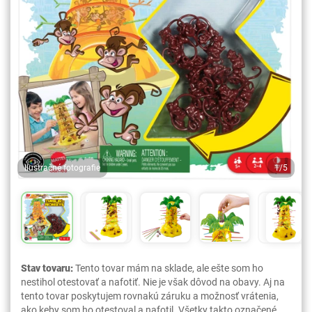
Ilustračné fotografie
1/5
Stav tovaru:
Tento tovar mám na sklade, ale ešte som ho
nestihol otestovať a nafotiť. Nie je však dôvod na obavy. Aj na
tento tovar poskytujem rovnakú záruku a možnosť vrátenia,
ako keby som ho otestoval a nafotil. Všetky takto označené