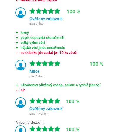
Nemám co bych napsal
100 %
Ověřený zákazník
před 3 dny
levný
popis odpovídá skutečnosti
velký výběr věcí
nějaké věci jinde neseženete
na dobírku jde zaslat jen 10 ks zboží
100 %
Miloš
před 5 dny
uživatelsky přívětivý eshop, solidní a rychlé jednání
nic
100 %
Ověřený zákazník
před 1 týdnem
Výborné služby !!!
100 %