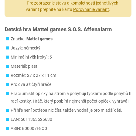
Pre zobrazenie stavu a kompletnosti jednotlivých
variant prepnite na kartu
Porovnanie variant
.
Detská hra Mattel games S.O.S. Affenalarm
Značka:
Mattel games
Jazyk: německý
Minimální věk [roky]: 5
Materiál: plast
Rozměr: 27 x 27 x 11 cm
Pro dva až čtyři hráče
Hráči umístít opičky na strom a pohybují tyčkami podle pohybů h
rací kostky. Hráč, který posbírá nejmenší počet opiček, vyhrává!
Při hře není potřeba nic číst, takže vhodná je pro mladší děti.
EAN: 5011363525630
ASIN: B00007F8Q0