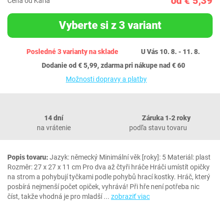
od € 5,39
Cena od Karla
Vyberte si z 3 variant
Posledné 3 varianty na sklade
U Vás 10. 8. - 11. 8.
Dodanie od € 5,99, zdarma pri nákupe nad € 60
Možnosti dopravy a platby
14 dní
Záruka 1‐2 roky
na vrátenie
podľa stavu tovaru
Popis tovaru:
Jazyk: německý Minimální věk [roky]: 5 Materiál: plast
Rozměr: 27 x 27 x 11 cm Pro dva až čtyři hráče Hráči umístít opičky
na strom a pohybují tyčkami podle pohybů hrací kostky. Hráč, který
posbírá nejmenší počet opiček, vyhrává! Při hře není potřeba nic
číst, takže vhodná je pro mladší
...
zobraziť viac