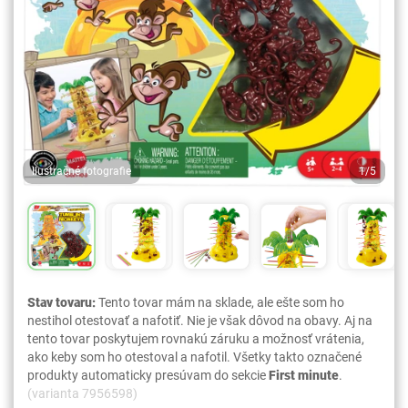
Ilustračné fotografie
1/5
Stav tovaru:
Tento tovar mám na sklade, ale ešte som ho
nestihol otestovať a nafotiť. Nie je však dôvod na obavy. Aj na
tento tovar poskytujem rovnakú záruku a možnosť vrátenia,
ako keby som ho otestoval a nafotil. Všetky takto označené
produkty automaticky presúvam do sekcie
First minute
.
(varianta 7956598)