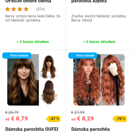
OF8036 ombre čierna
parochňa Aiylmz
šedá
(27×)
Barva: ombre černá šedá Délka: 56
Značka: Aiylmz Materiál: syntetika
cm Materiál: syntetika
Barva: hěndá
> 5 kusov skladem
> 5 kusov skladem
First minute
First minute
€ 26,79
€ 27,99
€ 8,79
€ 8,29
-67 %
-70 %
od
od
Dámska parochňa OUFEI
Dámska parochňa