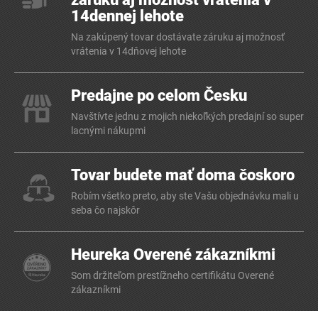
14dennej lehote
Na zakúpený tovar dostávate záruku aj možnosť
vrátenia v 14dňovej lehote
Predajne po celom Česku
Navštívte jednu z mojich niekoľkých predajní so super
lacnými nákupmi
Tovar budete mať doma čoskoro
Robím všetko preto, aby ste Vašu objednávku mali u
seba čo najskôr
Heureka Overené zákazníkmi
Som držiteľom prestížneho certifikátu Overené
zákazníkmi