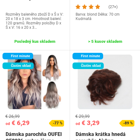
(27×)
Rozměry baleného zboží D x Š x V:
Barva: blond Délka: 70 cm
20 x 18 x 3 cm. Hmotnost balení:
Kudrnatá
120 gramů. Rozměry položky D x
Š x V: 16 x 20 x 3…
Posledný kus skladem
> 5 kusov skladem
First minute
First minute
Čistím sklad
Čistím sklad
€ 26,99
€ 29,99
€ 6,29
€ 3,29
-77 %
-89 %
od
od
Dámska parochňa OUFEI
Dámska krátka hnedá