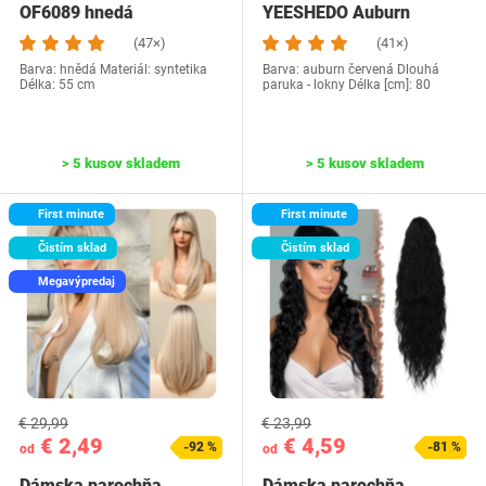
OF6089 hnedá
YEESHEDO Auburn
červená
(47×)
(41×)
Barva: hnědá Materiál: syntetika
Barva: auburn červená Dlouhá
Délka: 55 cm
paruka - lokny Délka [cm]: 80
> 5 kusov skladem
> 5 kusov skladem
First minute
First minute
Čistím sklad
Čistím sklad
Megavýpredaj
€ 29,99
€ 23,99
€ 2,49
€ 4,59
-92 %
-81 %
od
od
Dámska parochňa
Dámska parochňa