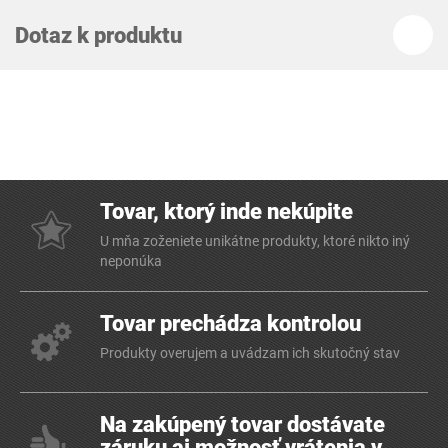
Dotaz k produktu
Tovar, ktorý inde nekúpite
U mňa zoženiete unikátne produkty, ktoré nikto iný
neponúka
Tovar prechádza kontrolou
Produkty overujem a uvádzam ich skutočný stav
Na zakúpený tovar dostávate
záruku aj možnosť vrátenia v