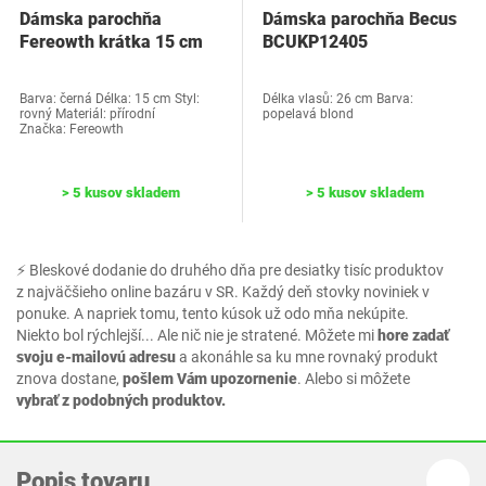
Dámska parochňa
Dámska parochňa Becus
Fereowth krátka 15 cm
‎BCUKP12405
čierna
Barva: černá Délka: 15 cm Styl:
Délka vlasů: 26 cm Barva:
rovný Materiál: přírodní
popelavá blond
Značka: Fereowth
> 5 kusov skladem
> 5 kusov skladem
⚡ Bleskové dodanie do druhého dňa pre desiatky tisíc produktov
z najväčšieho online bazáru v SR. Každý deň stovky noviniek v
ponuke. A napriek tomu, tento kúsok už odo mňa nekúpite.
Niekto bol rýchlejší... Ale nič nie je stratené. Môžete mi
hore zadať
svoju e-mailovú adresu
a akonáhle sa ku mne rovnaký produkt
znova dostane,
pošlem Vám upozornenie
. Alebo si môžete
vybrať z podobných produktov.
Popis tovaru