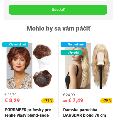
Odoslať
Mohlo by sa vám páčiť
Čistím sklad
First minute
Výpredaj
€ 28,79
€ 24,99
€ 8,29
€ 7,49
-71 %
-70 %
od
PORSMEER príčesky pre
Dámska parochňa
tenké vlasy blond-šedé
BARSDAR blond 70 cm