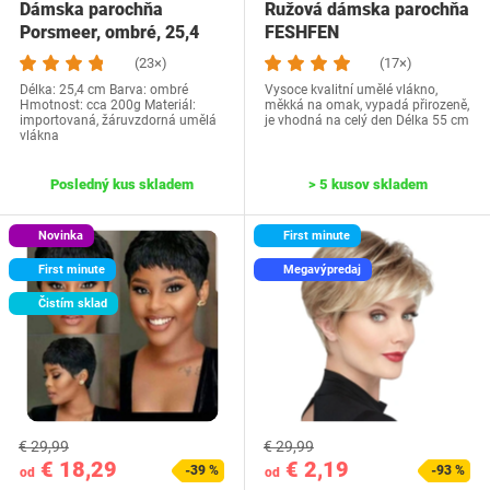
Dámska parochňa
Ružová dámska parochňa
Porsmeer, ombré, 25,4
FESHFEN
cm
(23×)
(17×)
Délka: 25,4 cm Barva: ombré
Vysoce kvalitní umělé vlákno,
Hmotnost: cca 200g Materiál:
měkká na omak, vypadá přirozeně,
importovaná, žáruvzdorná umělá
je vhodná na celý den Délka 55 cm
vlákna
Posledný kus skladem
> 5 kusov skladem
Novinka
First minute
First minute
Megavýpredaj
Čistím sklad
€ 29,99
€ 29,99
€ 18,29
€ 2,19
-39 %
-93 %
od
od