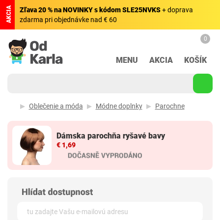
AKCIA
Zľava 20 % na NOVINKY s kódom SLE25NVKS
+ doprava
zdarma pri objednávke nad € 60
0
MENU
AKCIA
KOŠÍK
Oblečenie a móda
Módne doplnky
Parochne
Dámska parochňa ryšavé bavy
€ 1,69