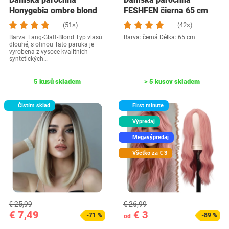
Honygebia ombre blond
FESHFEN čierna 65 cm
(51×)
(42×)
Barva: ‎Lang-Glatt-Blond Typ vlasů:
Barva: černá Délka: 65 cm
dlouhé, s ofinou Tato paruka je
vyrobena z vysoce kvalitních
syntetických…
5 kusů skladem
> 5 kusov skladem
Čistím sklad
First minute
Výpredaj
Megavýpredaj
Všetko za € 3
€ 25,99
€ 26,99
€ 7,49
€ 3
-71 %
-89 %
od