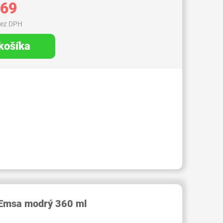
,69
bez DPH
 košíka
RID000006938507
 Emsa modrý 360 ml