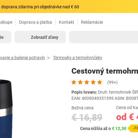
 doprava zdarma pri objednávke nad € 60
nákupe
Doprava a platba
Kontakt
Reklamácie
ie
Zobraziť zľavy
vanie a balenie potravín
Termosky a termohrnčeky
Cestovný termohr
(99+)
Popis tovaru:
Druh: termohrnek Šířk
EAN: 4009049351599 ASIN: B00
Cena od Ka
Bežná cena
od € 
€ 16,89
Cena nižšia až o
€ 12,30
-7