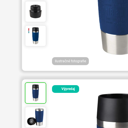
Ilustračné fotografie
Výpredaj