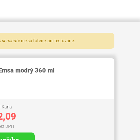
irst minute
nie sú fotené, ani testované.
RID000006666170
 Emsa modrý 360 ml
 Karla
2,09
bez DPH