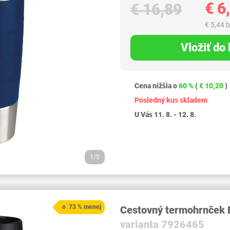
€ 6
€ 16,89
€ 5,44 
Vložiť do
Cena nižšia o
60 %
(
€ 10,20
)
Posledný kus skladem
U Vás 11. 8. - 12. 8.
1/5
o 73 % menej
Cestovný termohrnček
varianta 7926465