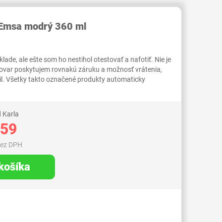
RID000007061318
 Emsa modrý 360 ml
ade, ale ešte som ho nestihol otestovať a nafotiť. Nie je
tovar poskytujem rovnakú záruku a možnosť vrátenia,
il. Všetky takto označené produkty automaticky
 Karla
,59
bez DPH
 košíka