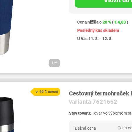
Vložiť do
Cena nižšia o
28 %
(
€ 4,80
)
Posledný kus skladem
U Vás 11. 8. - 12. 8.
1/5
o 60 % menej
Cestovný termohrnček
varianta 7621652
Stav tovaru:
Tovar vo výbornom sta
Cena od
Bežná cena