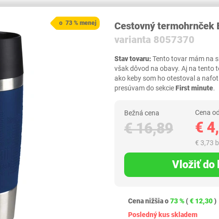
o 73 % menej
Cestovný termohrnček
varianta 8057370
Stav tovaru:
Tento tovar mám na skl
však dôvod na obavy. Aj na tento 
ako keby som ho otestoval a nafot
presúvam do sekcie
First minute
.
Cena od
Bežná cena
€ 4
€ 16,89
€ 3,73 
Vložiť do
Cena nižšia o
73 %
(
€ 12,30
)
Posledný kus skladem