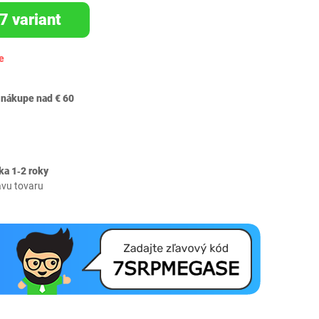
7 variant
e
 nákupe nad € 60
ka 1‐2 roky
avu tovaru