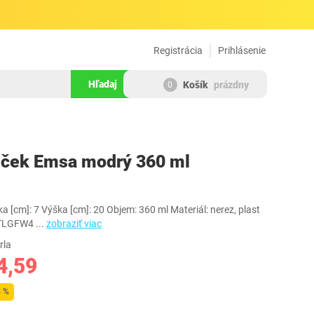
Registrácia
Prihlásenie
Hľadaj
Košík
prázdny
0
186493
nček Emsa modrý 360 ml
a [cm]: 7 Výška [cm]: 20 Objem: 360 ml Materiál: nerez, plast
8TLGFW4
...
zobraziť viac
rla
4,59
3 %