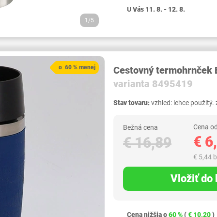
U Vás 11. 8. - 12. 8.
1/5
o 60 % menej
Cestovný termohrnček
varianta 8495419
Stav tovaru:
vzhled: lehce použitý.
Cena od
Bežná cena
€ 6
€ 16,89
€ 5,44 
Vložiť do
Cena nižšia o
60 %
(
€ 10,20
)