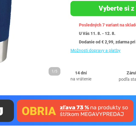
Vyberte si z 
Posledných 7 variant na sklad
U Vás 11. 8. - 12. 8.
Dodanie od € 2,99, zdarma pri
Možnosti dopravy a platby
1/5
14 dní
Záru
na vrátenie
podľa st