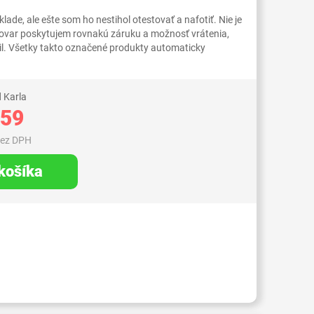
ade, ale ešte som ho nestihol otestovať a nafotiť. Nie je
tovar poskytujem rovnakú záruku a možnosť vrátenia,
il. Všetky takto označené produkty automaticky
 Karla
,59
bez DPH
 košíka