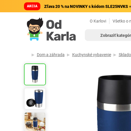
AKCIA
Zľava 20 % na NOVINKY s kódom SLE25NVKS
+
O Karlovi
Všetko o 
Zobraziť kategór
Dom a záhrada
Kuchynské vybavenie
Sklado