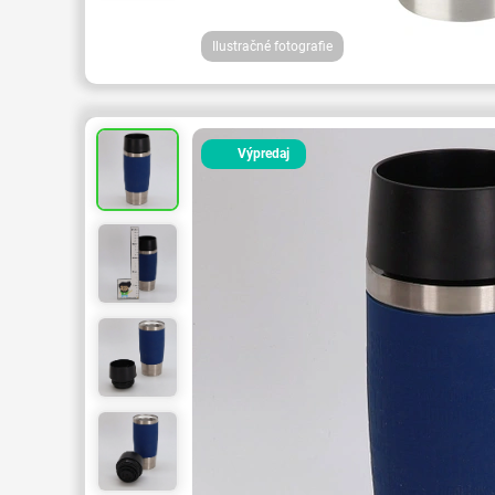
Ilustračné fotografie
Výpredaj