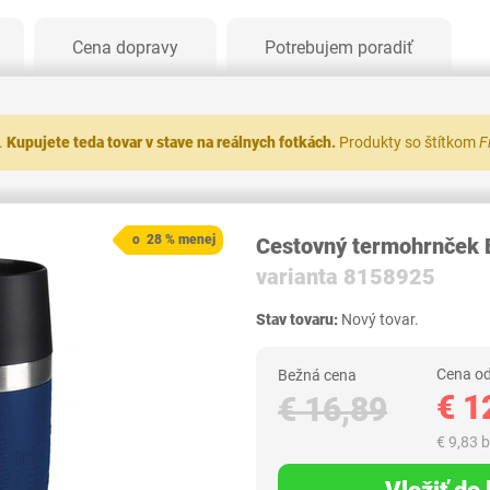
Cena dopravy
Potrebujem poradiť
.
Kupujete teda tovar v stave na reálnych fotkách.
Produkty so štítkom
F
o 28 % menej
Cestovný termohrnček
varianta 8158925
Stav tovaru:
Nový tovar.
Cena od
Bežná cena
€ 1
€ 16,89
€ 9,83 