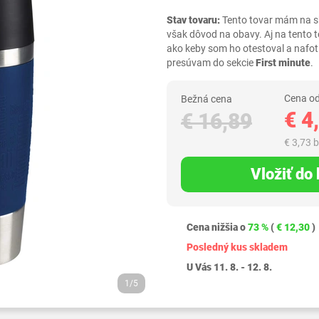
Stav tovaru:
Tento tovar mám na skl
však dôvod na obavy. Aj na tento 
ako keby som ho otestoval a nafot
presúvam do sekcie
First minute
.
Cena od
Bežná cena
€ 4
€ 16,89
€ 3,73 
Vložiť do
Cena nižšia o
73 %
(
€ 12,30
)
Posledný kus skladem
U Vás 11. 8. - 12. 8.
1/5