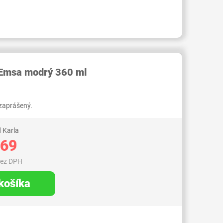
RID000007430130
 Emsa modrý 360 ml
 zaprášený.
 Karla
,69
bez DPH
 košíka