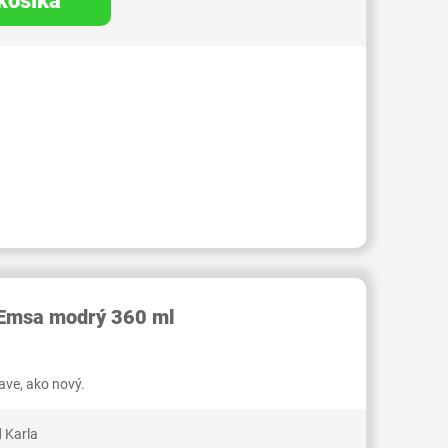
 košíka
RID000006618349
 Emsa modrý 360 ml
ve, ako nový.
 Karla