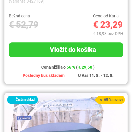
(varianta 8427169)
Bežná cena
Cena od Karla
€ 52,79
€ 23,29
€ 18,93 bez DPH
Vložiť do košíka
Cena nižšia o
56 %
(
€ 29,50
)
Posledný kus skladem
U Vás 11. 8. - 12. 8.
Čistím sklad
o 68 % menej