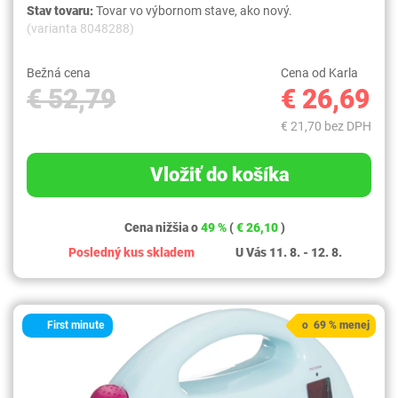
Stav tovaru:
Tovar vo výbornom stave, ako nový.
(varianta 8048288)
Bežná cena
Cena od Karla
€ 52,79
€ 26,69
€ 21,70 bez DPH
Vložiť do košíka
Cena nižšia o
49 %
(
€ 26,10
)
Posledný kus skladem
U Vás 11. 8. - 12. 8.
First minute
o 69 % menej