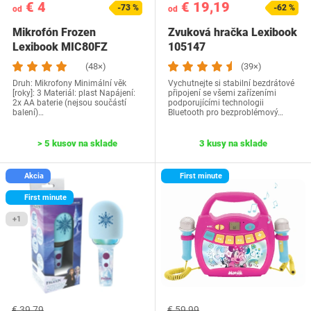
€ 4
€ 19,19
-73 %
-62 %
od
od
Mikrofón Frozen
Zvuková hračka Lexibook
Lexibook MIC80FZ
105147
(48×)
(39×)
Druh: Mikrofony Minimální věk
Vychutnejte si stabilní bezdrátové
[roky]: 3 Materiál: plast Napájení:
připojení se všemi zařízeními
2x AA baterie (nejsou součástí
podporujícími technologii
balení)…
Bluetooth pro bezproblémový…
> 5 kusov na sklade
3 kusy na sklade
Akcia
First minute
First minute
+1
€ 39,79
€ 59,99