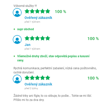
Výborné služby !!!
100 %
Ověřený zákazník
před 1 týdnem
supr obchod
100 %
Jan
před 1 týdnem
Všemožné druhy zboží, stav odpovídá popisu a luxusní
ceny.
Rychlá komunikace, perfektní zabalení, nízká cena poštovného,
rychlé doručení.
100 %
Ověřený zákazník
před 2 týdny
Žádné triky ani fígle, to co slibuje, to pošle... Tohle se mi líbí.
Přišlo mi to za dva dny.