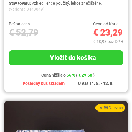
Stav tovaru:
vzhled: lehce použitý. lehce znečištěné.
(varianta 8443849)
Bežná cena
Cena od Karla
€ 52,79
€ 23,29
€ 18,93 bez DPH
Vložiť do košíka
Cena nižšia o
56 %
(
€ 29,50
)
Posledný kus skladem
U Vás 11. 8. - 12. 8.
o 56 % menej