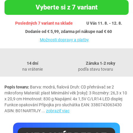
Vyberte si z 7 variant
Posledných 7 variant na sklade
U Vás 11. 8. - 12. 8.
Dodanie od € 5,99, zdarma pri nákupe nad € 60
Možnosti dopravy a platby
14 dní
Záruka 1‐2 roky
na vrátenie
podľa stavu tovaru
Popis tovaru:
Barva: modrá, fialová Druh: CD přehrávač se 2
mikrofony Materiál: plast Minimální věk [roky]: 3 Rozměry: ‎26,3 x 10
x 20,9 cm Hmotnost: 830 g Napájení: 4x 1,5V C/LR14 LED displej
Funkce opakování Přípojka pro sluchátka EAN: 3380743063430
ASIN: B01NARTRJY
...
zobraziť viac