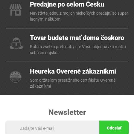
Predajne po celom Česku
Navštívte jednu z mojich niekoľkých predajní so super
lacnými nákupmi
Tovar budete mať doma čoskoro
Robím všetko preto, aby ste Vašu objednávku mali u
seba čo najskôr
Heureka Overené zákazníkmi
Som držiteľom prestížneho certifikátu Overené
zákazníkmi
Newsletter
Odoslať