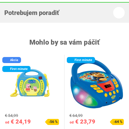
Potrebujem poradiť
Mohlo by sa vám páčiť
Akcia
First minute
First minute
€ 54,99
€ 64,99
€ 24,19
€ 23,79
-56 %
-64 %
od
od