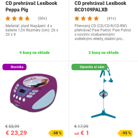
CD prehrávač Lexibook
CD prehrávač Lexibook
Peppa Pig
RCD109PALXB
(50×)
(41×)
Materiál: plast Napájení: 4 x
Přenosný CD (CD/CD-R/CD-RW)
baterie 1,5V Rozměry (cm): 26 x
přehrávač Paw Patrol: Paw Patrol
20 x 9
s novými vícebarevnými
světelnými efekty, ideální pro…
4 kusy na sklade
3 kusy na sklade
Novinka
Opravím si sám
€ 55,99
€ 17,99
€ 23,29
€ 1
-58 %
-93 %
od