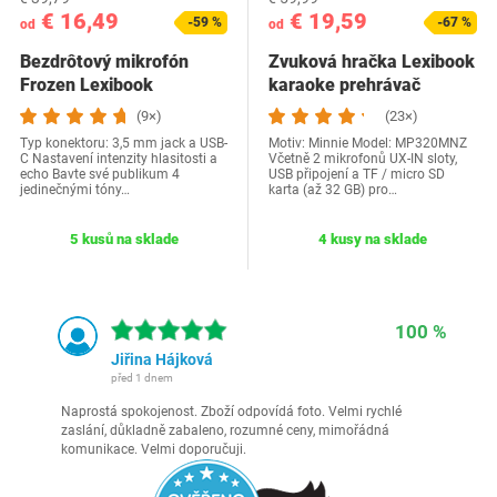
€ 16,49
€ 19,59
-59 %
-67 %
od
od
Bezdrôtový mikrofón
Zvuková hračka Lexibook
Frozen Lexibook
karaoke prehrávač
MIC280FZ
(9×)
(23×)
Typ konektoru: 3,5 mm jack a USB-
Motiv: Minnie Model: MP320MNZ
C Nastavení intenzity hlasitosti a
Včetně 2 mikrofonů UX-IN sloty,
echo Bavte své publikum 4
USB připojení a TF / micro SD
jedinečnými tóny…
karta (až 32 GB) pro…
5 kusů na sklade
4 kusy na sklade
100 %
Jiřina Hájková
před 1 dnem
Naprostá spokojenost. Zboží odpovídá foto. Velmi rychlé
zaslání, důkladně zabaleno, rozumné ceny, mimořádná
komunikace. Velmi doporučuji.