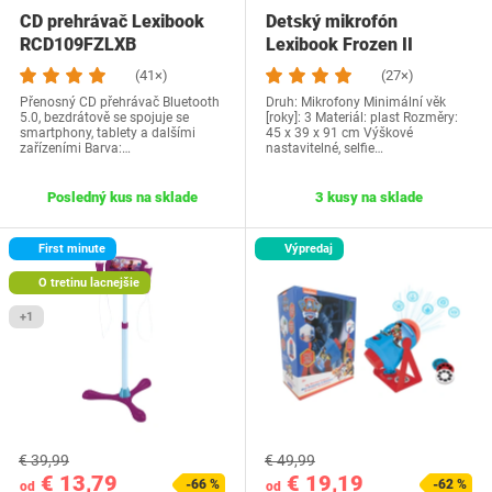
CD prehrávač Lexibook
Detský mikrofón
RCD109FZLXB
Lexibook Frozen II
(41×)
(27×)
Přenosný CD přehrávač Bluetooth
Druh: Mikrofony Minimální věk
5.0, bezdrátově se spojuje se
[roky]: 3 Materiál: plast Rozměry:
smartphony, tablety a dalšími
45 x 39 x 91 cm Výškové
zařízeními Barva:…
nastavitelné, selfie…
Posledný kus na sklade
3 kusy na sklade
First minute
Výpredaj
O tretinu lacnejšie
+1
€ 39,99
€ 49,99
€ 13,79
€ 19,19
-66 %
-62 %
od
od