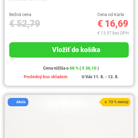
Bežná cena
Cena od Karla
€ 52,79
€ 16,69
€ 13,57 bez DPH
Vložiť do košíka
Cena nižšia o
68 %
(
€ 36,10
)
Posledný kus skladem
U Vás 11. 8. - 12. 8.
Akcia
o 73 % menej