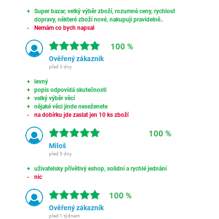
Super bazar, velký výběr zboží, rozumné ceny, rychlost
dopravy, některé zboží nové, nakupuji pravidelně..
Nemám co bych napsal
100 %
Ověřený zákazník
před 3 dny
levný
popis odpovídá skutečnosti
velký výběr věcí
nějaké věci jinde neseženete
na dobírku jde zaslat jen 10 ks zboží
100 %
Miloš
před 5 dny
uživatelsky přívětivý eshop, solidní a rychlé jednání
nic
100 %
Ověřený zákazník
před 1 týdnem