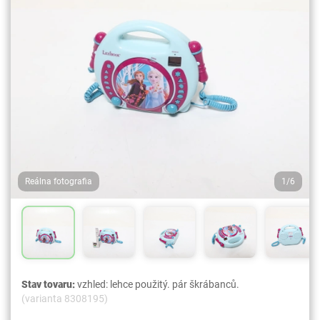
Reálna fotografia
1/6
Stav tovaru:
vzhled: lehce použitý. pár škrábanců.
(varianta 8308195)