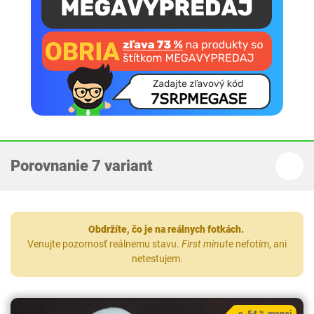
Porovnanie 7 variant
Obdržíte, čo je na reálnych fotkách.
Venujte pozornosť reálnemu stavu.
First minute
nefotím, ani
netestujem.
o 54 % menej