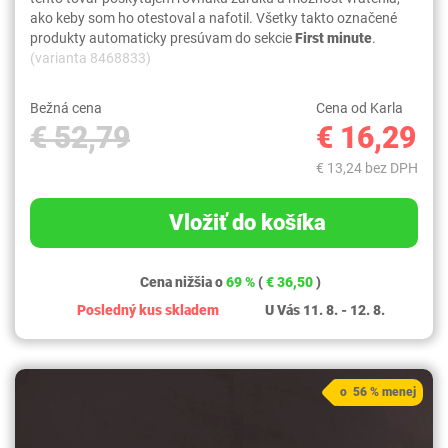
ako keby som ho otestoval a nafotil. Všetky takto označené
produkty automaticky presúvam do sekcie
First minute
.
(varianta 8468833)
Bežná cena
Cena od Karla
€ 52,79
€ 16,29
€ 13,24 bez DPH
Vložiť do košíka
Cena nižšia o
69 %
(
€ 36,50
)
Posledný kus skladem
U Vás 11. 8. - 12. 8.
o 56 % menej