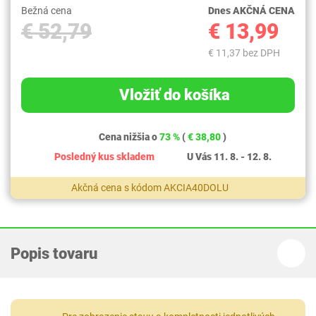
Bežná cena
Dnes AKČNÁ CENA
€ 52,79
€ 13,99
€ 11,37 bez DPH
Vložiť do košíka
Cena nižšia o
73 %
(
€ 38,80
)
Posledný kus skladem
U Vás 11. 8. - 12. 8.
Akčná cena s kódom AKCIA40DOLU
Popis tovaru