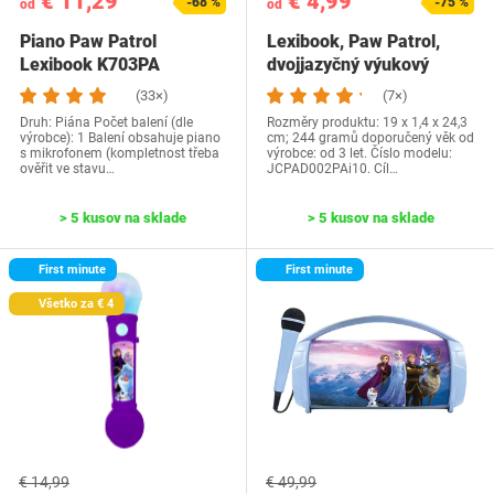
€ 11,29
€ 4,99
-68 %
-75 %
od
od
Piano Paw Patrol
Lexibook, Paw Patrol,
Lexibook K703PA
dvojjazyčný výukový
tablet, hračka na…
(33×)
(7×)
Druh: Piána Počet balení (dle
Rozměry produktu: 19 x 1,4 x 24,3
výrobce): 1 Balení obsahuje piano
cm; 244 gramů doporučený věk od
s mikrofonem (kompletnost třeba
výrobce: od 3 let. Číslo modelu:
ověřit ve stavu…
JCPAD002PAi10. Cíl…
> 5 kusov na sklade
> 5 kusov na sklade
First minute
First minute
Všetko za € 4
€ 14,99
€ 49,99