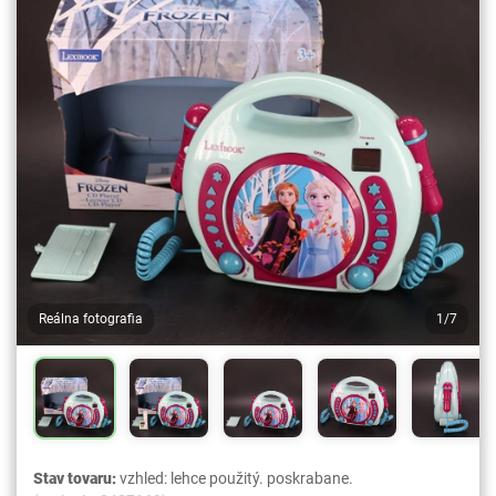
Reálna fotografia
1/7
Stav tovaru:
vzhled: lehce použitý. poskrabane.