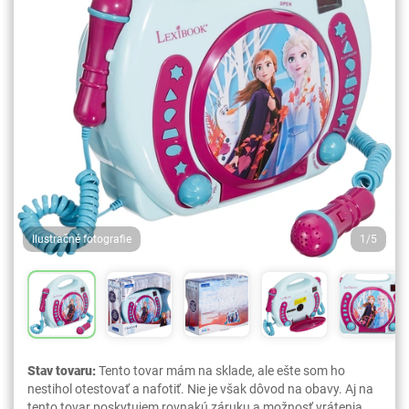
Ilustračné fotografie
1/5
Stav tovaru:
Tento tovar mám na sklade, ale ešte som ho
nestihol otestovať a nafotiť. Nie je však dôvod na obavy. Aj na
tento tovar poskytujem rovnakú záruku a možnosť vrátenia,