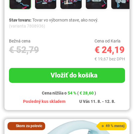
Stav tovaru:
Tovar vo výbornom stave, ako nový.
(varianta 7808936)
Bežná cena
Cena od Karla
€ 52,79
€ 24,19
€ 19,67 bez DPH
Vložiť do košíka
Cena nižšia o
54 %
(
€ 28,60
)
Posledný kus skladem
U Vás 11. 8. - 12. 8.
Skoro za polovic
o 49 % menej