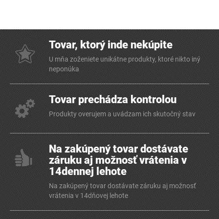
Tovar, ktorý inde nekúpite
U mňa zoženiete unikátne produkty, ktoré nikto iný
neponúka
Tovar prechádza kontrolou
Produkty overujem a uvádzam ich skutočný stav
Na zakúpený tovar dostávate
záruku aj možnosť vrátenia v
14dennej lehote
Na zakúpený tovar dostávate záruku aj možnosť
vrátenia v 14dňovej lehote