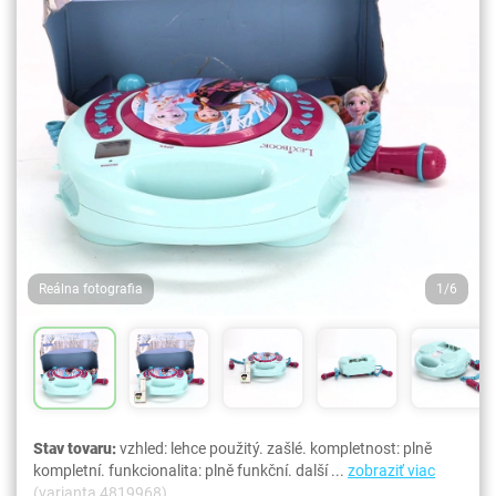
Reálna fotografia
1/6
Stav tovaru:
vzhled: lehce použitý. zašlé. kompletnost: plně
kompletní. funkcionalita: plně funkční. další ...
zobraziť viac
(varianta 4819968)