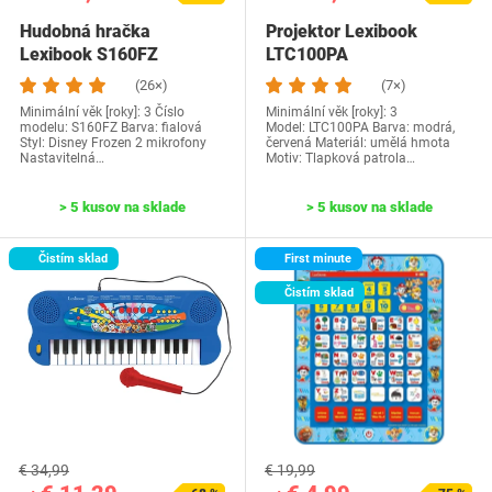
Hudobná hračka
Projektor Lexibook
Lexibook S160FZ
LTC100PA
(26×)
(7×)
Minimální věk [roky]: 3 Číslo
Minimální věk [roky]: 3
modelu‎: S160FZ Barva: fialová
Model: ‎LTC100PA Barva: modrá,
Styl: Disney Frozen 2 mikrofony
červená Materiál: umělá hmota
Nastavitelná…
Motiv: Tlapková patrola…
> 5 kusov na sklade
> 5 kusov na sklade
Čistím sklad
First minute
Čistím sklad
€ 34,99
€ 19,99