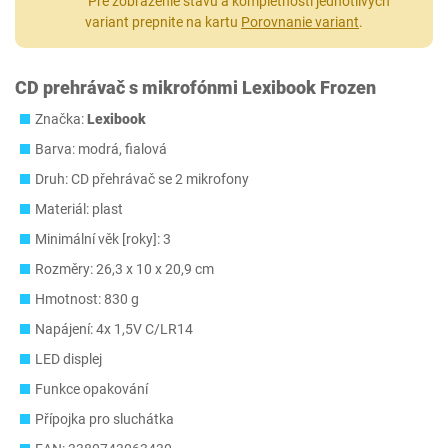
Pre zobrazenie stavu a kompletnosti jednotlivých
variant prepnite na kartu
Porovnanie variant
.
CD prehrávač s mikrofónmi Lexibook Frozen
Značka:
Lexibook
Barva: modrá, fialová
Druh: CD přehrávač se 2 mikrofony
Materiál: plast
Minimální věk [roky]: 3
Rozměry: ‎26,3 x 10 x 20,9 cm
Hmotnost: 830 g
Napájení: 4x 1,5V C/LR14
LED displej
Funkce opakování
Přípojka pro sluchátka