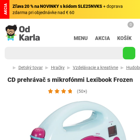
AKCIA
Zľava 20 % na NOVINKY s kódom SLE25NVKS
+ doprava
zdarma pri objednávke nad € 60
0
MENU
AKCIA
KOŠÍK
Detský tovar
Hračky
Vzdelávacie a kreatívne
Hudobn
CD prehrávač s mikrofónmi Lexibook Frozen
(50×)