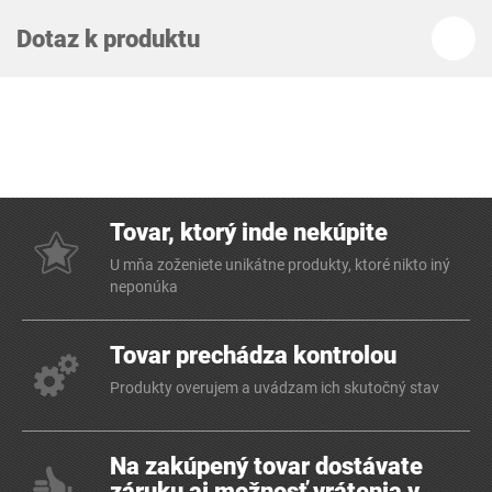
Dotaz k produktu
Tovar, ktorý inde nekúpite
U mňa zoženiete unikátne produkty, ktoré nikto iný
neponúka
Tovar prechádza kontrolou
Produkty overujem a uvádzam ich skutočný stav
Na zakúpený tovar dostávate
záruku aj možnosť vrátenia v