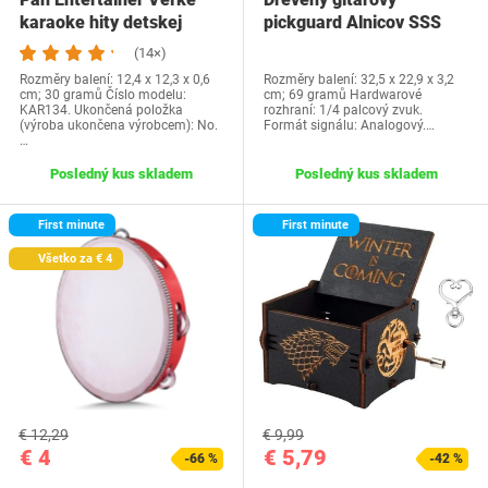
karaoke hity detskej
pickguard Alnicov SSS
párty CDG Pack.…
palisander s…
(14×)
Rozměry balení: 12,4 x 12,3 x 0,6
Rozměry balení: 32,5 x 22,9 x 3,2
cm; 30 gramů Číslo modelu:
cm; 69 gramů Hardwarové
KAR134. Ukončená položka
rozhraní: 1/4 palcový zvuk.
(výroba ukončena výrobcem): No.
Formát signálu: Analogový.…
…
Posledný kus skladem
Posledný kus skladem
First minute
First minute
Všetko za € 4
€ 12,29
€ 9,99
€ 4
€ 5,79
-66 %
-42 %