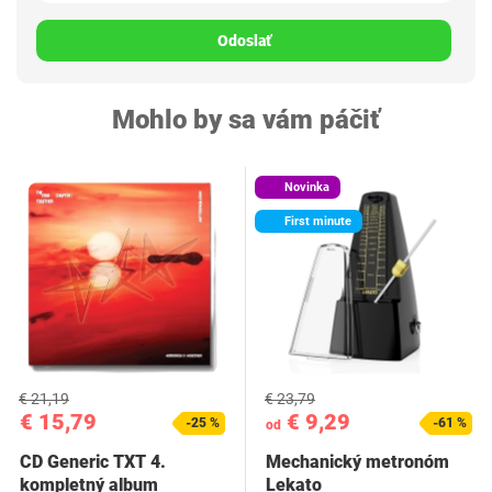
Odoslať
Mohlo by sa vám páčiť
Novinka
First minute
€ 21,19
€ 23,79
€ 15,79
€ 9,29
-25 %
-61 %
od
CD Generic TXT 4.
Mechanický metronóm
kompletný album
Lekato