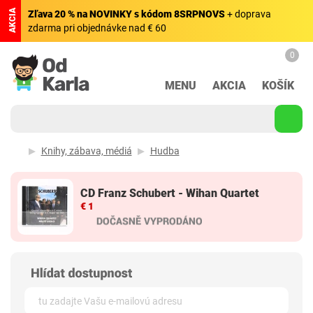
AKCIA
Zľava 20 % na NOVINKY s kódom 8SRPNOVS
+ doprava
zdarma pri objednávke nad € 60
0
MENU
AKCIA
KOŠÍK
Knihy, zábava, médiá
Hudba
CD Franz Schubert - Wihan Quartet
€ 1