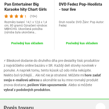
Pan Entertainer Big
DVD Fedez Pop-Hoolista
Karaoke hity Chart Girls
- tour live
CDG Pack. 40…
(10×)
Rozměry balení: 14,1 x 12,6 x 1,4
Druh nosiče: DVD Žánr: Pop Autor:
cm; 80 gramů Označení výrobce:
Fedez
MBHCHG. Ukončená položka
(výroba byla ukončena…
Posledný kus skladem
Posledný kus skladem
⚡ Bleskové dodanie do druhého dňa pre desiatky tisíc produktov
z najväčšieho online bazáru v SR. Každý deň stovky noviniek v
ponuke. A napriek tomu, tento kúsok už odo mňa nekúpite.
Niekto bol rýchlejší... Ale nič nie je stratené. Môžete mi
hore zadať
svoju e-mailovú adresu
a akonáhle sa ku mne rovnaký produkt
znova dostane,
pošlem Vám upozornenie
. Alebo si môžete
vybrať z podobných produktov.
Popis tovaru