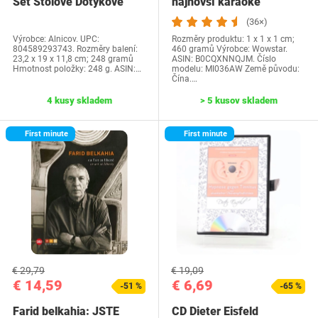
Set Stolové Dotykové
najnovší karaoke
Drumming LED…
mikrofón pre deti,…
(36×)
Výrobce: Alnicov. UPC:
Rozměry produktu: 1 x 1 x 1 cm;
804589293743. Rozměry balení:
460 gramů Výrobce: Wowstar.
23,2 x 19 x 11,8 cm; 248 gramů
ASIN: B0CQXNNQJM. Číslo
Hmotnost položky: 248 g. ASIN:…
modelu: MI036AW Země původu:
Čína.…
4 kusy skladem
> 5 kusov skladem
First minute
First minute
€ 29,79
€ 19,09
€ 14,59
€ 6,69
-51 %
-65 %
Farid belkahia: JSTE
CD Dieter Eisfeld