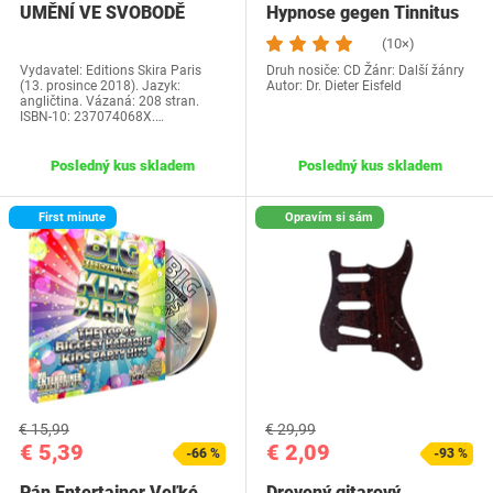
UMĚNÍ VE SVOBODĚ
Hypnose gegen Tinnitus
(10×)
Vydavatel: Editions Skira Paris
Druh nosiče: CD Žánr: Další žánry
(13. prosince 2018). Jazyk:
Autor: Dr. Dieter Eisfeld
angličtina. Vázaná: 208 stran.
ISBN-10: 237074068X.…
Posledný kus skladem
Posledný kus skladem
First minute
Opravím si sám
€ 15,99
€ 29,99
€ 5,39
€ 2,09
-66 %
-93 %
Pán Entertainer Veľké
Drevený gitarový