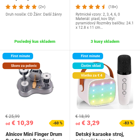
Hviezdna kapitola
(2×)
(18×)
Druh nosiče: CD Žánr: Další žánry
Rytmické vzory: 2, 3, 4, 6, 0
Materiál: plast, kov Styl:
pyramidový Rozměry balíčku‎: 24.1
x 12.8 x 11 cm…
Posledný kus skladem
3 kusy skladem
First minute
First minute
Skoro za polovic
Čistím sklad
Všetko za € 4
€ 25,99
€ 18,99
€ 10,39
€ 3,29
-60 %
-83 %
od
od
Alnicov Mini Finger Drum
Detský karaoke stroj,