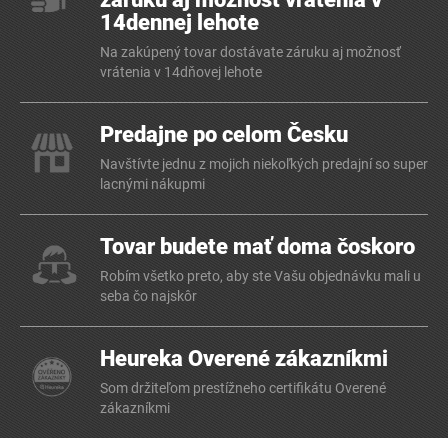
14dennej lehote
Na zakúpený tovar dostávate záruku aj možnosť
vrátenia v 14dňovej lehote
Predajne po celom Česku
Navštívte jednu z mojich niekoľkých predajní so super
lacnými nákupmi
Tovar budete mať doma čoskoro
Robím všetko preto, aby ste Vašu objednávku mali u
seba čo najskôr
Heureka Overené zákazníkmi
Som držiteľom prestížneho certifikátu Overené
zákazníkmi