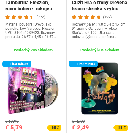
Tamburína Flexzion,
Cuzit Hra o tróny Drevená
ruční buben s rukojetí -
hracia skrinka s rytou
25cm, zvonky…
ručnou…
(27×)
(19×)
Materiál pouzdra: Dřevo. Typ
Rozměry balení: 9,8 x 6,4 x 4,7 cm;
povrchu: kov. Výrobce: Flexzion.
91 gramů Označení výrobce:
UPC: 810651039423. Rozměry
StarWars-2-102. Ukončená
produktu: 26,67 x 4,45 x 26,67…
položka (výroba ukončena…
Posledný kus skladem
Posledný kus skladem
First minute
First minute
€ 17,99
€ 12,99
€ 5,79
€ 2,49
-68 %
-81 %