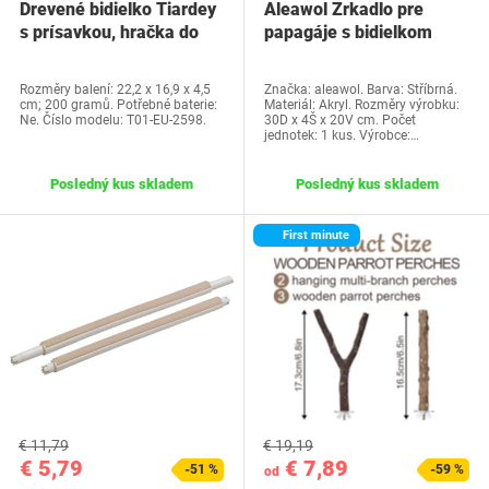
Drevené bidielko Tiardey
Aleawol Zrkadlo pre
s prísavkou, hračka do
papagáje s bidielkom
okna a…
28x16 cm Zrkadlo…
Rozměry balení: 22,2 x 16,9 x 4,5
Značka: aleawol. Barva: Stříbrná.
cm; 200 gramů. Potřebné baterie:
Materiál: Akryl. Rozměry výrobku:
Ne. Číslo modelu: T01-EU-2598.
30D x 4Š x 20V cm. Počet
jednotek: 1 kus. Výrobce:…
Posledný kus skladem
Posledný kus skladem
First minute
€ 11,79
€ 19,19
€ 5,79
€ 7,89
-51 %
-59 %
od