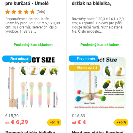
pre kurčatá - Umelé
držiak na bidielka,
drevené vajíčka…
plastový…
(34×)
Doporučené plemeno: Kuře.
Rozměry balení: 20,3 x 14,1 x 2,9
Rozměry produktu: 5,5 x 5,5 x 3,99
cm; 40 gramů. Pokyny pro péči:
cm; 181 gramů. Referenční číslo
Pouze ruční mytí. Nutné baterie:
výrobce: 1. Barva:…
Ne. Číslo modelu:…
Posledný kus skladem
Posledný kus skladem
First minute
First minute
Všetko za € 4
€ 15,79
€ 16,89
€ 6,29
€ 4
-61 %
-76 %
od
od
Drevená vtáčia bidielka
Hrad pre vtáky, Farebné