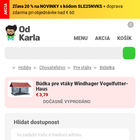
AKCIA
Zľava 20 % na NOVINKY s kódom SLE25NVKS
+ doprava
zdarma pri objednávke nad € 60
0
MENU
AKCIA
KOŠÍK
Hobby
Chovateľstvo
Pre vtáky
Bidielka
Búdka pre vtáky Windhager Vogelfutter-
Haus
€ 3,79