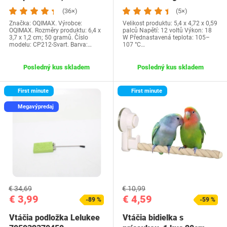
Bluetooth 5.3 vysielač…
(36×)
(5×)
Značka: OQIMAX. Výrobce:
Velikost produktu: 5,4 x 4,72 x 0,59
OQIMAX. Rozměry produktu: 6,4 x
palců Napětí: 12 voltů Výkon: 18
3,7 x 1,2 cm; 50 gramů. Číslo
W Přednastavená teplota: 105–
modelu: CP212-Svart. Barva:…
107 °C…
Posledný kus skladem
Posledný kus skladem
First minute
First minute
Megavýpredaj
€ 34,69
€ 10,99
€ 3,99
€ 4,59
-89 %
-59 %
Vtáčia podložka Lelukee
Vtáčia bidielka s