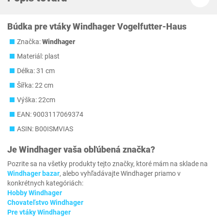
Búdka pre vtáky Windhager Vogelfutter-Haus
Značka:
Windhager
Materiál: plast
Délka: 31 cm
Šířka: 22 cm
Výška: 22cm
EAN: 9003117069374
ASIN: B00ISMVIAS
Je
Windhager
vaša obľúbená značka?
Pozrite sa na všetky produkty tejto značky, ktoré mám na sklade na
Windhager bazar
, alebo vyhľadávajte Windhager priamo v
konkrétnych kategóriách:
Hobby Windhager
Chovateľstvo Windhager
Pre vtáky Windhager