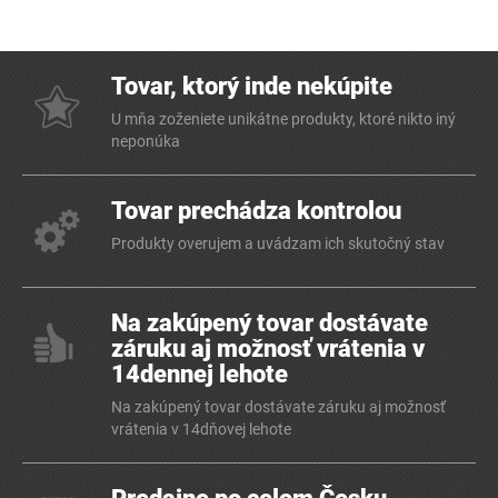
Tovar, ktorý inde nekúpite
U mňa zoženiete unikátne produkty, ktoré nikto iný
neponúka
Tovar prechádza kontrolou
Produkty overujem a uvádzam ich skutočný stav
Na zakúpený tovar dostávate
záruku aj možnosť vrátenia v
14dennej lehote
Na zakúpený tovar dostávate záruku aj možnosť
vrátenia v 14dňovej lehote