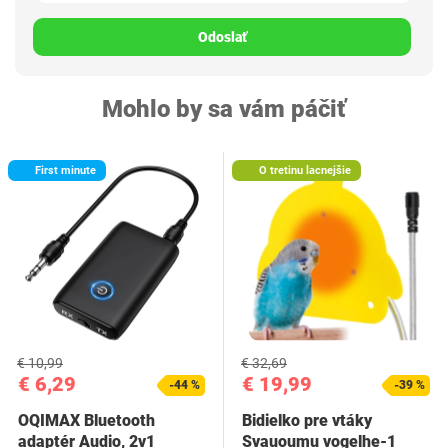
Odoslať
Mohlo by sa vám páčiť
First minute
O tretinu lacnejšie
€ 10,99
€ 32,69
€ 6,29
€ 19,99
-44 %
-39 %
OQIMAX Bluetooth
Bidielko pre vtáky
adaptér Audio, 2v1
Svauoumu vogelhe-1