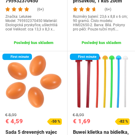
795932370450
prísavkou, 1 kus 20cm
bidielka, hračka so…
(6×)
(6×)
Značka: Lelukee
Rozměry balení: 23,6 x 8,8 x 6 cm;
Model: 795932370450 Materiál:
90 gramů. Číslo modelu:
Ekologická pryskyřice, ušlechtilá
HM32650-2. Barva: Bílá. Pokyny
ocel Velikost: cca 13,3 x 8,3 x…
pro péči: Pouze ruční mytí.…
Posledný kus skladem
Posledný kus skladem
First minute
First minute
€ 8,99
€ 8,99
€ 4,59
€ 1,69
-50 %
-82 %
Sada 5 drevených vajec
Buwei klietka na bidielka,