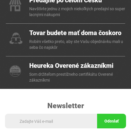
Predajne po celom Česku
Navštívte jednu z mojich niekoľkých predajní so super
lacnými nákupmi
Tovar budete mať doma čoskoro
Robím všetko preto, aby ste Vašu objednávku mali u
seba čo najskôr
Heureka Overené zákazníkmi
Som držiteľom prestížneho certifikátu Overené
zákazníkmi
Newsletter
Odoslať