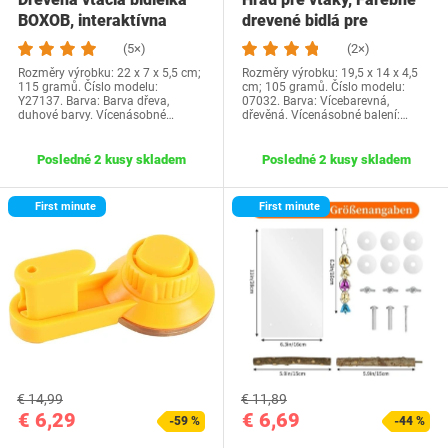
BOXOB, interaktívna
drevené bidlá pre
hračka s voľným…
papagáje do…
(5×)
(2×)
Rozměry výrobku: 22 x 7 x 5,5 cm;
Rozměry výrobku: 19,5 x 14 x 4,5
115 gramů. Číslo modelu:
cm; 105 gramů. Číslo modelu:
Y27137. Barva: Barva dřeva,
07032. Barva: Vícebarevná,
duhové barvy. Vícenásobné…
dřevěná. Vícenásobné balení:…
Posledné 2 kusy skladem
Posledné 2 kusy skladem
First minute
First minute
€ 14,99
€ 11,89
€ 6,29
€ 6,69
-59 %
-44 %