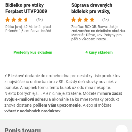
Bidielko pre vtáky
Súprava drevených
Ferplast UTVP3889
bidielok pre vtáky,
drevený stojan pre…
(5×)
(2×)
Délka [cm]: 42 Materiál: plast
Značka: BOXOB. Barva: Jak je
Průměr: 1,6 cm Barva: hnědá
znázorněno na detailním obrázku.
Materiál: Dřevo, kov. Pokyny pro
péči o výrobek: Pouze…
Posledný kus skladem
4 kusy skladem
⚡ Bleskové dodanie do druhého dňa pre desiatky tisíc produktov
z najväčšieho online bazáru v SR. Každý deň stovky noviniek v
ponuke. A napriek tomu, tento kúsok už odo mňa nekúpite.
Niekto bol rýchlejší... Ale nič nie je stratené. Môžete mi
hore zadať
svoju e-mailovú adresu
a akonáhle sa ku mne rovnaký produkt
znova dostane,
pošlem Vám upozornenie
. Alebo si môžete
vybrať z podobných produktov.
Popis tovaru