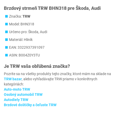
Brzdový strmeň TRW BHN318 pre Škoda, Audi
Značka:
TRW
Model: BHN318
Určeno pro: Škoda, Audi
Materiál: Hliník
EAN: 3322937391097
ASIN: B004Z0Y3TU
Je
TRW
vaša obľúbená značka?
Pozrite sa na všetky produkty tejto značky, ktoré mám na sklade na
TRW bazar
, alebo vyhľadávajte TRW priamo v konkrétnych
kategóriách:
Auto-moto TRW
Osobný automobil TRW
Autodiely TRW
Brzdové doštičky a čeľuste TRW