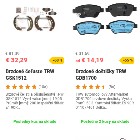
€ 81,39
€ 31,69
€ 32,29
€ 14,19
-60 %
-55 %
od
Brzdové čeľuste TRW
Brzdové doštičky TRW
GSK1512
GDB1700
(10×)
(8×)
Brzdové čelisti a příslušenství TRW
TRW sutomobilový AfterMarket
GSK1512 Vývrt válce [mm]: 19,05
GDB1700 brzdové destičky Výška
Průměr [mm]: 200 Inspekční štítek:
[mm]: 53,3 Kontrolní štítek: E9 90R
E1 90R…
01107/461 Délka…
Posledný kus na sklade
Posledné 2 kusy na sklade