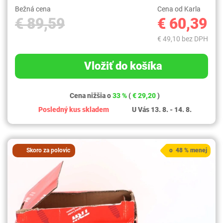
Bežná cena
Cena od Karla
€ 89,59
€ 60,39
€ 49,10 bez DPH
Vložiť do košíka
Cena nižšia o
33 %
(
€ 29,20
)
Posledný kus skladem
U Vás 13. 8. - 14. 8.
Skoro za polovic
o 48 % menej