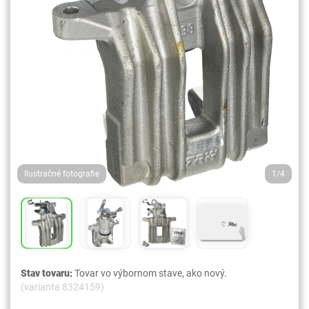
Ilustračné fotografie
1/4
Stav tovaru:
Tovar vo výbornom stave, ako nový.
(varianta 8324159)