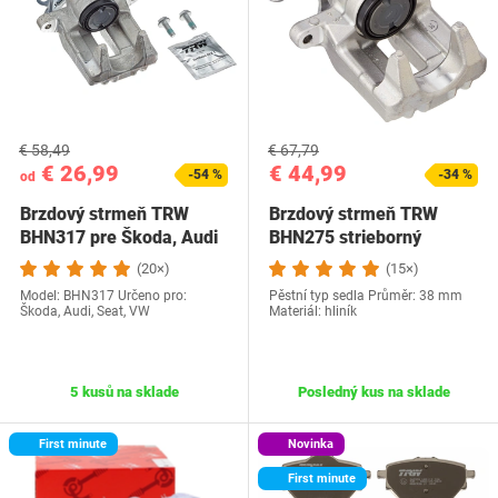
€ 58,49
€ 67,79
€ 26,99
€ 44,99
-54 %
-34 %
od
Brzdový strmeň TRW
Brzdový strmeň TRW
BHN317 pre Škoda, Audi
BHN275 strieborný
(20×)
(15×)
Model: BHN317 Určeno pro:
Pěstní typ sedla Průměr: 38 mm
Škoda, Audi, Seat, VW
Materiál: hliník
5 kusů na sklade
Posledný kus na sklade
First minute
Novinka
First minute