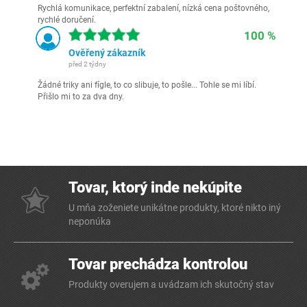
Rychlá komunikace, perfektní zabalení, nízká cena poštovného,
rychlé doručení.
100 %
Ověřený zákazník
před 2 týdny
Žádné triky ani fígle, to co slibuje, to pošle... Tohle se mi líbí.
Přišlo mi to za dva dny.
Tovar, ktorý inde nekúpite
U mňa zoženiete unikátne produkty, ktoré nikto iný
neponúka
Tovar prechádza kontrolou
Produkty overujem a uvádzam ich skutočný stav