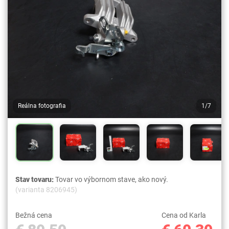
Reálna fotografia
1/7
Stav tovaru:
Tovar vo výbornom stave, ako nový.
(varianta 8206945)
Bežná cena
Cena od Karla