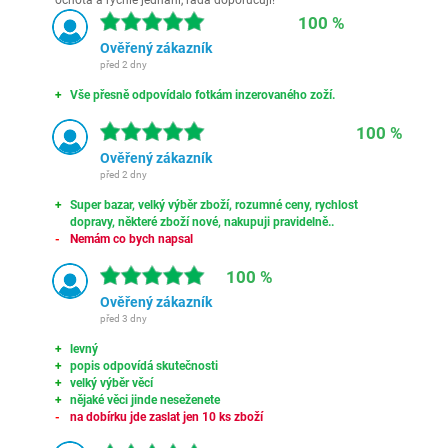
ochota a rychlé jednání, ráda doporučuji!
100 %
Ověřený zákazník
před 2 dny
Vše přesně odpovídalo fotkám inzerovaného zoží.
100 %
Ověřený zákazník
před 2 dny
Super bazar, velký výběr zboží, rozumné ceny, rychlost
dopravy, některé zboží nové, nakupuji pravidelně..
Nemám co bych napsal
100 %
Ověřený zákazník
před 3 dny
levný
popis odpovídá skutečnosti
velký výběr věcí
nějaké věci jinde neseženete
na dobírku jde zaslat jen 10 ks zboží