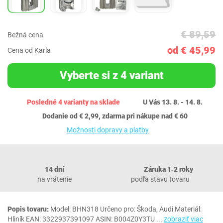
€ 89,59
Bežná cena
od € 45,99
Cena od Karla
Vyberte si z 4 variant
Posledné 4 varianty na sklade
U Vás 13. 8. - 14. 8.
Dodanie od € 2,99, zdarma pri nákupe nad € 60
Možnosti dopravy a platby
14 dní
Záruka 1‐2 roky
na vrátenie
podľa stavu tovaru
Popis tovaru:
Model: BHN318 Určeno pro: Škoda, Audi Materiál:
Hliník EAN: 3322937391097 ASIN: B004Z0Y3TU
...
zobraziť viac