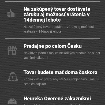
Na zakúpený tovar dostávate
záruku aj možnosť vrátenia v
14dennej lehote
Na zakúpený tovar dostávate záruku aj možnosť
vrátenia v 14dňovej lehote
Predajne po celom Česku
Navštívte jednu z mojich niekoľkých predajní so super
lacnými nákupmi
Tovar budete mať doma čoskoro
Robím všetko preto, aby ste Vašu objednávku mali u
seba čo najskôr
Heureka Overené zákazníkmi