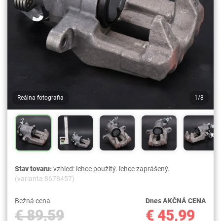
Reálna fotografia
1/8
Stav tovaru:
vzhled: lehce použitý. lehce zaprášený.
(varianta 8678457)
Bežná cena
Dnes AKČNÁ CENA
€ 89,59
€ 45,99