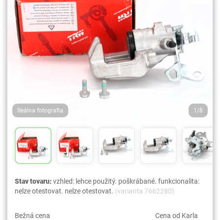
Reálna fotografia
1/8
Stav tovaru:
vzhled: lehce použitý. poškrábané. funkcionalita:
nelze otestovat. nelze otestovat.
(varianta 7662280)
Bežná cena
Cena od Karla