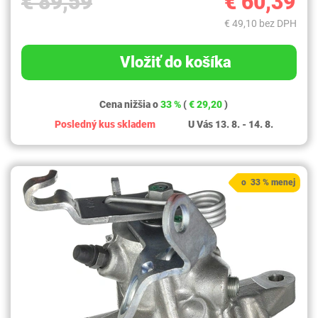
€ 89,59
€ 60,39
€ 49,10 bez DPH
Vložiť do košíka
Cena nižšia o
33 %
(
€ 29,20
)
Posledný kus skladem
U Vás 13. 8. - 14. 8.
o 33 % menej