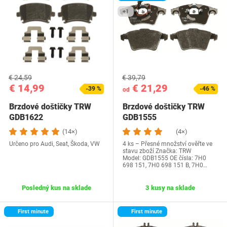
+1
€ 24,59
€ 39,79
€ 14,99
€ 21,29
-39 %
-46 %
od
Brzdové doštičky TRW
Brzdové doštičky TRW
GDB1622
GDB1555
(14×)
(4×)
Určeno pro Audi, Seat, Škoda, VW
4 ks – Přesné množství ověřte ve
stavu zboží Značka: TRW
Model: GDB1555 OE čísla: 7H0
698 151, 7H0 698 151 B, 7H0…
Posledný kus na sklade
3 kusy na sklade
First minute
First minute