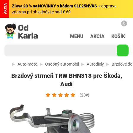
AKCIA
Zľava 20 % na NOVINKY s kódom SLE25NVKS
+ doprava
zdarma pri objednávke nad € 60
0
MENU
AKCIA
KOŠÍK
Auto-moto
Osobný automobil
Autodiely
Brzdové doš
Brzdový strmeň TRW BHN318 pre Škoda,
Audi
(20×)