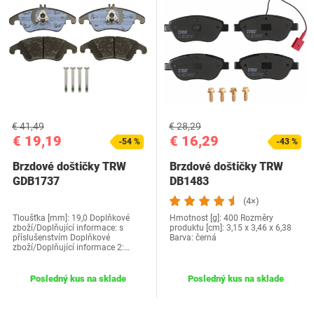
€ 41,49
€ 28,29
€ 19,19
€ 16,29
-54 %
-43 %
Brzdové doštičky TRW
Brzdové doštičky TRW
GDB1737
DB1483
(4×)
Tloušťka [mm]: 19,0 Doplňkové
Hmotnost [g]: 400 Rozměry
zboží/Doplňující informace: s
produktu [cm]: ‎3,15 x 3,46 x 6,38
příslušenstvím Doplňkové
Barva: černá
zboží/Doplňující informace 2:…
Posledný kus na sklade
Posledný kus na sklade