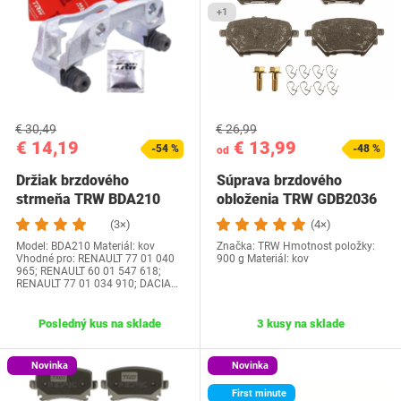
+1
€ 30,49
€ 26,99
€ 14,19
€ 13,99
-54 %
-48 %
od
Držiak brzdového
Súprava brzdového
strmeňa TRW BDA210
obloženia TRW GDB2036
(3×)
(4×)
Model: BDA210 Materiál: kov
Značka: TRW Hmotnost položky:
Vhodné pro: RENAULT 77 01 040
‎900 g Materiál: kov
965; RENAULT 60 01 547 618;
RENAULT 77 01 034 910; DACIA…
Posledný kus na sklade
3 kusy na sklade
Novinka
Novinka
First minute