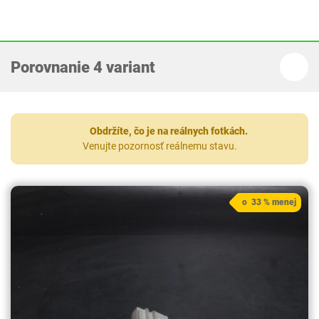
Porovnanie 4 variant
Obdržíte, čo je na reálnych fotkách.
Venujte pozornosť reálnemu stavu.
o 33 % menej