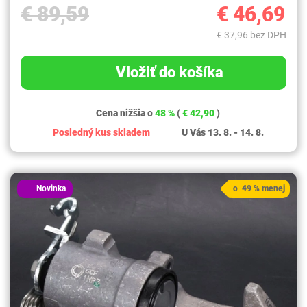
€ 89,59
€ 46,69
€ 37,96 bez DPH
Vložiť do košíka
Cena nižšia o
48 %
(
€ 42,90
)
Posledný kus skladem
U Vás 13. 8. - 14. 8.
Novinka
o 49 % menej