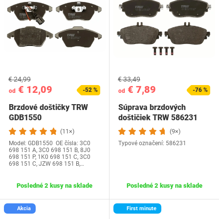
€ 24,99
€ 33,49
€ 12,09
€ 7,89
-52 %
-76 %
od
od
Brzdové doštičky TRW
Súprava brzdových
GDB1550
doštičiek TRW 586231
(11×)
(9×)
Model: GDB1550 OE čísla: 3C0
Typové označení: 586231
698 151 A, 3C0 698 151 B, 8J0
698 151 P, 1K0 698 151 C, 3C0
698 151 C, JZW 698 151 B,…
Posledné 2 kusy na sklade
Posledné 2 kusy na sklade
Akcia
First minute