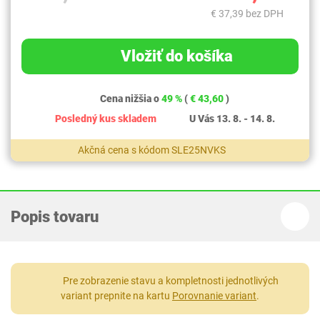
€ 37,39 bez DPH
Vložiť do košíka
Cena nižšia o
49 %
(
€ 43,60
)
Posledný kus skladem
U Vás 13. 8. - 14. 8.
Akčná cena s kódom SLE25NVKS
Popis tovaru
Pre zobrazenie stavu a kompletnosti jednotlivých
variant prepnite na kartu
Porovnanie variant
.