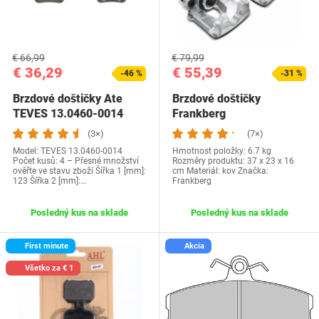
€ 66,99
€ 79,99
€ 36,29
€ 55,39
-46 %
-31 %
Brzdové doštičky Ate
Brzdové doštičky
TEVES 13.0460-0014
Frankberg
UK052021060301
(3×)
(7×)
Model: TEVES 13.0460-0014
Hmotnost položky‎: 6.7 kg
Počet kusů: 4 – Přesné množství
Rozměry produktu‎: 37 x 23 x 16
ověřte ve stavu zboží Šířka 1 [mm]:
cm Materiál: kov Značka:
123 Šířka 2 [mm]:…
Frankberg
Posledný kus na sklade
Posledný kus na sklade
First minute
Akcia
Všetko za € 1