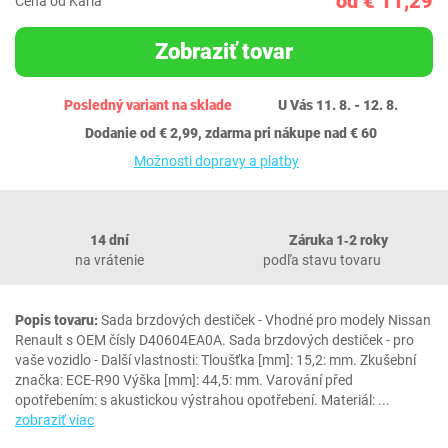
od € 11,29
Cena od Karla
Zobraziť tovar
Posledný variant na sklade
U Vás 11. 8. - 12. 8.
Dodanie od € 2,99, zdarma pri nákupe nad € 60
Možnosti dopravy a platby
14 dní
Záruka 1‐2 roky
na vrátenie
podľa stavu tovaru
Popis tovaru:
Sada brzdových destiček - Vhodné pro modely Nissan
Renault s OEM čísly D40604EA0A. Sada brzdových destiček - pro
vaše vozidlo - Další vlastnosti: Tloušťka [mm]: 15,2: mm. Zkušební
značka: ECE-R90 Výška [mm]: 44,5: mm. Varování před
opotřebením: s akustickou výstrahou opotřebení. Materiál:
...
zobraziť viac