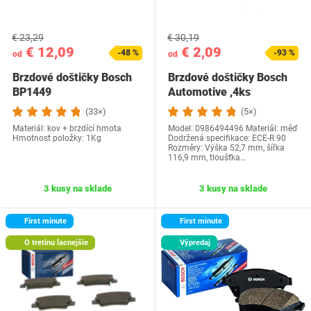
€ 23,29
€ 30,19
€ 12,09
€ 2,09
-48 %
-93 %
od
od
Brzdové doštičky Bosch
Brzdové doštičky Bosch
BP1449
Automotive ,4ks
(33×)
(5×)
Materiál: kov + brzdící hmota
Model: 0986494496 Materiál: měď
Hmotnost položky: 1Kg
Dodržená specifikace: ECE-R 90
Rozměry: Výška 52,7 mm, šířka
116,9 mm, tloušťka…
3 kusy na sklade
3 kusy na sklade
First minute
First minute
O tretinu lacnejšie
Výpredaj