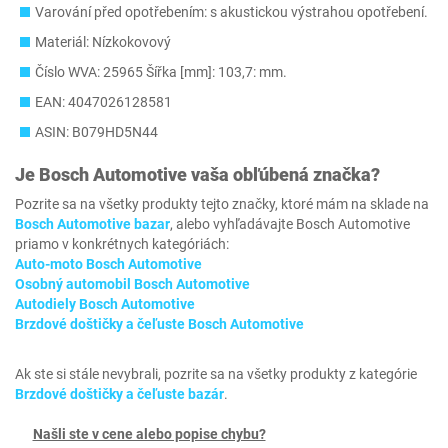
Varování před opotřebením: s akustickou výstrahou opotřebení.
Materiál: Nízkokovový
Číslo WVA: 25965 Šířka [mm]: 103,7: mm.
EAN: 4047026128581
ASIN: B079HD5N44
Je
Bosch Automotive
vaša obľúbená značka?
Pozrite sa na všetky produkty tejto značky, ktoré mám na sklade na
Bosch Automotive bazar
, alebo vyhľadávajte Bosch Automotive
priamo v konkrétnych kategóriách:
Auto-moto Bosch Automotive
Osobný automobil Bosch Automotive
Autodiely Bosch Automotive
Brzdové doštičky a čeľuste Bosch Automotive
Ak ste si stále nevybrali, pozrite sa na všetky produkty z kategórie
Brzdové doštičky a čeľuste bazár
.
Našli ste v cene alebo popise chybu?