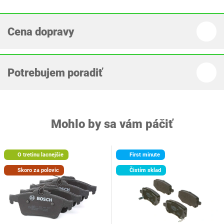
Cena dopravy
Potrebujem poradiť
Mohlo by sa vám páčiť
O tretinu lacnejšie
First minute
Skoro za polovic
Čistím sklad