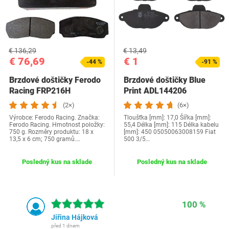
€ 136,29
€ 13,49
€ 76,69
€ 1
-44 %
-91 %
Brzdové doštičky Ferodo
Brzdové doštičky Blue
Racing FRP216H
Print ADL144206
(2×)
(6×)
Výrobce: Ferodo Racing. Značka:
Tloušťka [mm]: 17,0 Šířka [mm]:
Ferodo Racing. Hmotnost položky:
55,4 Délka [mm]: 115 Délka kabelu
750 g. Rozměry produktu: 18 x
[mm]: 450 05050063008159 Fiat
13,5 x 6 cm; 750 gramů.…
500 3/5…
Posledný kus na sklade
Posledný kus na sklade
100 %
Jiřina Hájková
před 1 dnem