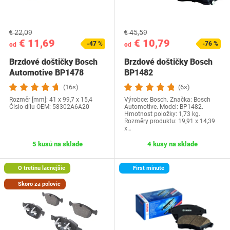
€ 22,09
€ 45,59
€ 11,69
€ 10,79
-47 %
-76 %
od
od
Brzdové doštičky Bosch
Brzdové doštičky Bosch
Automotive BP1478
BP1482
(16×)
(6×)
Rozměr [mm]: 41 x 99,7 x 15,4
Výrobce: Bosch. Značka: Bosch
Číslo dílu OEM: ‎58302A6A20
Automotive. Model: BP1482.
Hmotnost položky: 1,73 kg.
Rozměry produktu: ‎19,91 x 14,39
x…
5 kusů na sklade
4 kusy na sklade
O tretinu lacnejšie
First minute
Skoro za polovic