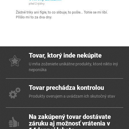
před 2 týdny
Žádné triky ani fígle, to co slibuje, to pošle... Tohle se mi líbí.
Přišlo mi to za dva dny.
Tovar, ktorý inde nekúpite
U mňa zoženiete unikátne produkty, ktoré nikto iný
neponúka
Tovar prechádza kontrolou
Produkty overujem a uvádzam ich skutočný stav
Na zakúpený tovar dostávate
záruku aj možnosť vrátenia v