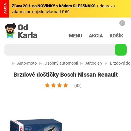
AKCIA
Zľava 20 % na NOVINKY s kódom SLE25NVKS
+ doprava
zdarma pri objednávke nad € 60
0
MENU
AKCIA
KOŠÍK
Auto-moto
Osobný automobil
Autodiely
Brzdové doš
Brzdové doštičky Bosch Nissan Renault
(8×)