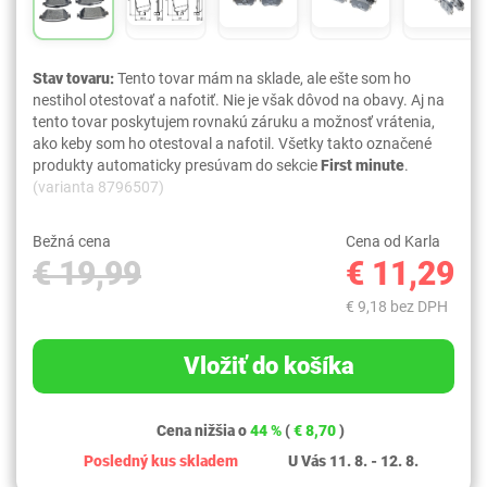
Stav tovaru:
Tento tovar mám na sklade, ale ešte som ho
nestihol otestovať a nafotiť. Nie je však dôvod na obavy. Aj na
tento tovar poskytujem rovnakú záruku a možnosť vrátenia,
ako keby som ho otestoval a nafotil. Všetky takto označené
produkty automaticky presúvam do sekcie
First minute
.
(varianta 8796507)
Bežná cena
Cena od Karla
€ 19,99
€ 11,29
€ 9,18 bez DPH
Vložiť do košíka
Cena nižšia o
44 %
(
€ 8,70
)
Posledný kus skladem
U Vás 11. 8. - 12. 8.