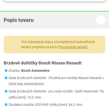
Popis tovaru
Pre zobrazenie stavu a kompletnosti jednotlivých
variant prepnite na kartu
Porovnanie variant
.
Brzdové doštičky Bosch Nissan Renault
Značka:
Bosch Automotive
Sada brzdových destiček - Vhodné pro modely Nissan Renault s
OEM čísly D40604EA0A.
Sada brzdových destiček - pro vaše vozidlo - Další vlastnosti: Tlo
ušťka [mm]: 15,2: mm.
Zkušební značka: ECE-R90 Výška [mm]: 44,5: mm.