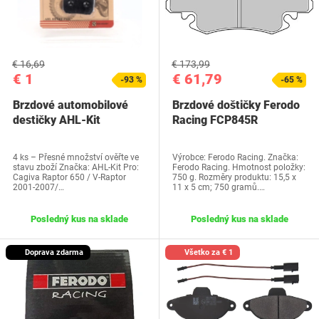
€ 16,69
€ 173,99
€ 1
€ 61,79
-93 %
-65 %
Brzdové automobilové
Brzdové doštičky Ferodo
destičky AHL-Kit
Racing FCP845R
4 ks – Přesné množství ověřte ve
Výrobce: Ferodo Racing. Značka:
stavu zboží Značka: AHL-Kit Pro:
Ferodo Racing. Hmotnost položky:
Cagiva Raptor 650 / V-Raptor
750 g. Rozměry produktu: 15,5 x
2001-2007/…
11 x 5 cm; 750 gramů.…
Posledný kus na sklade
Posledný kus na sklade
Doprava zdarma
Všetko za € 1