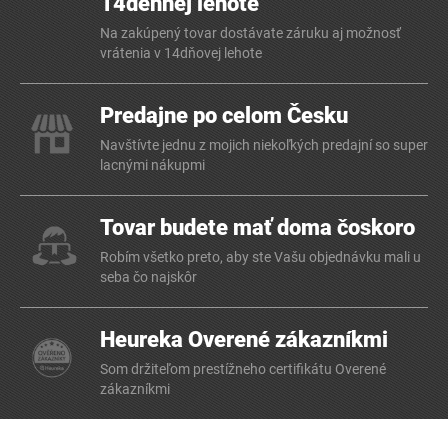
14dennej lehote
Na zakúpený tovar dostávate záruku aj možnosť
vrátenia v 14dňovej lehote
Predajne po celom Česku
Navštívte jednu z mojich niekoľkých predajní so super
lacnými nákupmi
Tovar budete mať doma čoskoro
Robím všetko preto, aby ste Vašu objednávku mali u
seba čo najskôr
Heureka Overené zákazníkmi
Som držiteľom prestížneho certifikátu Overené
zákazníkmi