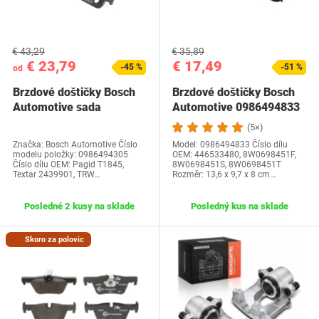
€ 43,29
€ 35,89
€ 23,79
€ 17,49
-45 %
-51 %
od
Brzdové doštičky Bosch
Brzdové doštičky Bosch
Automotive sada
Automotive 0986494833
(5×)
Značka: Bosch Automotive Číslo
Model: 0986494833 Číslo dílu
modelu položky:‎ 0986494305
OEM: ‎446533480, 8W0698451F,
Číslo dílu OEM: ‎Pagid T1845,
8W0698451S, 8W0698451T
Textar 2439901, TRW…
Rozměr: ‎13,6 x 9,7 x 8 cm…
Posledné 2 kusy na sklade
Posledný kus na sklade
Skoro za polovic