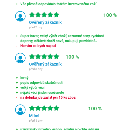
Vše přesně odpovídalo fotkám inzerovaného zoží.
100 %
Ověřený zákazník
před 2 dny
Super bazar, velký výběr zboží, rozumné ceny, rychlost
dopravy, některé zboží nové, nakupuji pravidelně..
Nemám co bych napsal
100 %
Ověřený zákazník
před 3 dny
levný
popis odpovídá skutečnosti
velký výběr věcí
nějaké věci jinde neseženete
na dobírku jde zaslat jen 10 ks zboží
100 %
Miloš
před 5 dny
uživatelsky přívětivý eshop, solidní a rychlé jednání