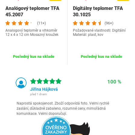
Analógový teplomer TFA
Digitálny teplomer TFA
45.2007
30.1025
(11×)
(96×)
Analogový teploměr a vlhkoměr
Požadované vlastnosti: Digitální
12 x 4 x 12 cm Mosazný kroužek
Materiál: plast, kov
Posledný kus na sklade
Posledný kus na sklade
100 %
Jiřina Hájková
před 1 dnem
Naprostá spokojenost. Zboží odpovídá foto. Velmi rychlé
zaslání, důkladně zabaleno, rozumné ceny, mimořádná
komunikace. Velmi doporučuji.