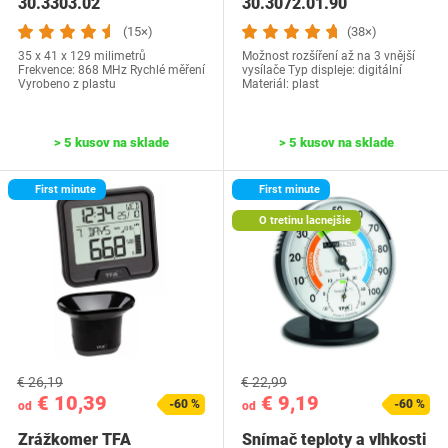
30.3303.02
30.3072.01.90
(15×)
(38×)
35 x 41 x 129 milimetrů
Možnost rozšíření až na 3 vnější
Frekvence: 868 MHz Rychlé měření
vysílače Typ displeje: digitální
Vyrobeno z plastu
Materiál: plast
> 5 kusov na sklade
> 5 kusov na sklade
First minute
First minute
O tretinu lacnejšie
€ 26,19
€ 22,99
€ 10,39
€ 9,19
-60 %
-60 %
od
od
Zrážkomer TFA
Snímač teploty a vlhkosti