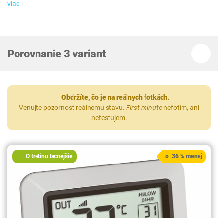
viac
Porovnanie 3 variant
Obdržíte, čo je na reálnych fotkách.
Venujte pozornosť reálnemu stavu.
First minute
nefotím, ani
netestujem.
O tretinu lacnejšie
o 36 % menej