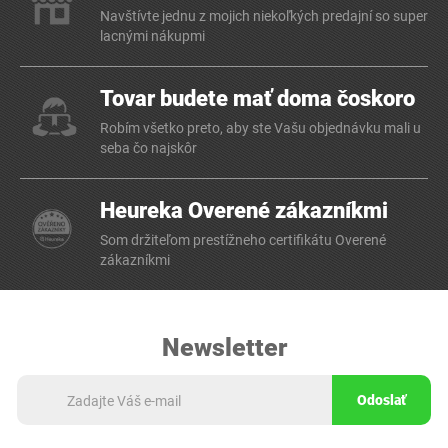
Navštívte jednu z mojich niekoľkých predajní so super
lacnými nákupmi
Tovar budete mať doma čoskoro
Robím všetko preto, aby ste Vašu objednávku mali u
seba čo najskôr
Heureka Overené zákazníkmi
Som držiteľom prestížneho certifikátu Overené
zákazníkmi
Newsletter
Odoslať