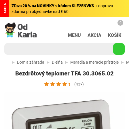
AKCIA
Zľava 20 % na NOVINKY s kódom SLE25NVKS
+ doprava
zdarma pri objednávke nad € 60
0
MENU
AKCIA
KOŠÍK
Dom a záhrada
Dielňa
Meradlá a meracie prístroje
M
Bezdrôtový teplomer TFA 30.3065.02
(43×)