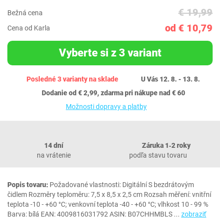
€ 19,99
Bežná cena
od € 10,79
Cena od Karla
Vyberte si z 3 variant
Posledné 3 varianty na sklade
U Vás 12. 8. - 13. 8.
Dodanie od € 2,99, zdarma pri nákupe nad € 60
Možnosti dopravy a platby
14 dní
Záruka 1‐2 roky
na vrátenie
podľa stavu tovaru
Popis tovaru:
Požadované vlastnosti: Digitální S bezdrátovým
čidlem Rozměry teploměru: 7,5 x 8,5 x 2,5 cm Rozsah měření: vnitřní
teplota -10 - +60 °C; venkovní teplota -40 - +60 °C; vlhkost 10 - 99 %
Barva: bílá EAN: 4009816031792 ASIN: B07CHHMBLS
...
zobraziť