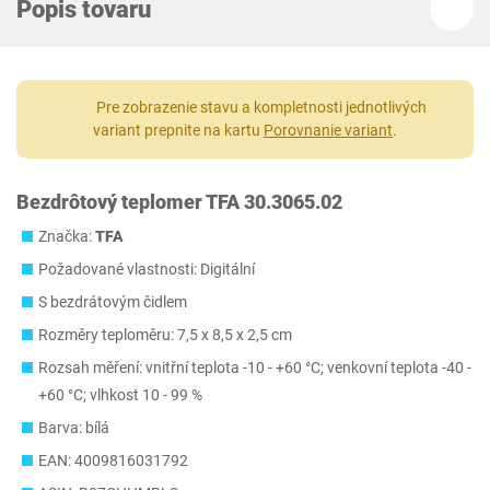
Popis tovaru
Pre zobrazenie stavu a kompletnosti jednotlivých
variant prepnite na kartu
Porovnanie variant
.
Bezdrôtový teplomer TFA 30.3065.02
Značka:
TFA
Požadované vlastnosti: Digitální
S bezdrátovým čidlem
Rozměry teploměru: 7,5 x 8,5 x 2,5 cm
Rozsah měření: vnitřní teplota -10 - +60 °C; venkovní teplota -40 -
+60 °C; vlhkost 10 - 99 %
Barva: bílá
EAN: 4009816031792