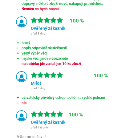
dopravy, některé zboží nové, nakupuji pravidelně..
Nemám co bych napsal
100 %
Ověřený zákazník
před 3 dny
levný
popis odpovídá skutečnosti
velký výběr věcí
nějaké věci jinde neseženete
na dobírku jde zaslat jen 10 ks zboží
100 %
Miloš
před 5 dny
uživatelsky přívětivý eshop, solidní a rychlé jednání
nic
100 %
Ověřený zákazník
před 1 týdnem
Výborné služby !!!