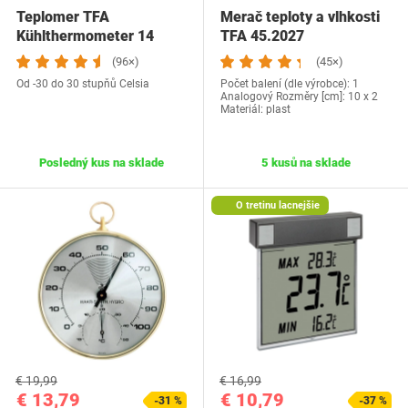
Teplomer TFA
Merač teploty a vlhkosti
Kühlthermometer 14
TFA 45.2027
4006
(96×)
(45×)
Od -30 do 30 stupňů Celsia
Počet balení (dle výrobce): 1
Analogový Rozměry [cm]: 10 x 2
Materiál: plast
Posledný kus na sklade
5 kusů na sklade
O tretinu lacnejšie
€ 19,99
€ 16,99
€ 13,79
€ 10,79
-31 %
-37 %