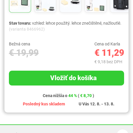
Stav tovaru:
vzhled: lehce použitý. lehce znečištěné, nažloutlé.
(varianta 8466962)
Bežná cena
Cena od Karla
€ 19,99
€ 11,29
€ 9,18 bez DPH
Vložiť do košíka
Cena nižšia o
44 %
(
€ 8,70
)
Posledný kus skladem
U Vás 12. 8. - 13. 8.