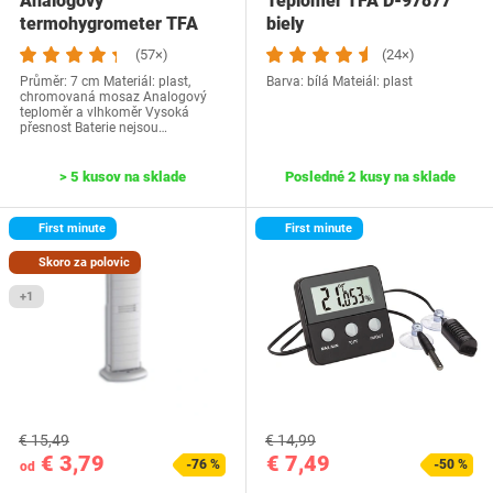
Analógový
Teplomer TFA D-97877
termohygrometer TFA
biely
45.2024
(57×)
(24×)
Průměr: 7 cm Materiál: plast,
Barva: bílá Mateiál: plast
chromovaná mosaz Analogový
teploměr a vlhkoměr Vysoká
přesnost Baterie nejsou…
> 5 kusov na sklade
Posledné 2 kusy na sklade
First minute
First minute
Skoro za polovic
+1
€ 15,49
€ 14,99
€ 3,79
€ 7,49
-76 %
-50 %
od