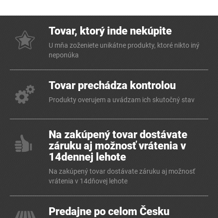
Tovar, ktorý inde nekúpite
U mňa zoženiete unikátne produkty, ktoré nikto iný
neponúka
Tovar prechádza kontrolou
Produkty overujem a uvádzam ich skutočný stav
Na zakúpený tovar dostávate
záruku aj možnosť vrátenia v
14dennej lehote
Na zakúpený tovar dostávate záruku aj možnosť
vrátenia v 14dňovej lehote
Predajne po celom Česku