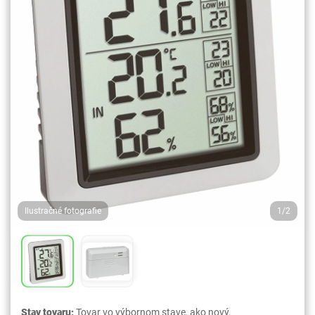
Ilustračné fotografie
1/2
Stav tovaru:
Tovar vo výbornom stave, ako nový.