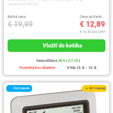
(varianta 8255922)
Bežná cena
Cena od Karla
€ 19,99
€ 12,89
€ 10,48 bez DPH
Vložiť do košíka
Cena nižšia o
36 %
(
€ 7,10
)
Posledný kus skladem
U Vás 12. 8. - 13. 8.
First minute
o 46 % menej