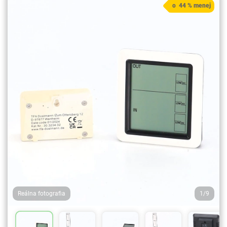
o 44 % menej
Reálna fotografia
1/9