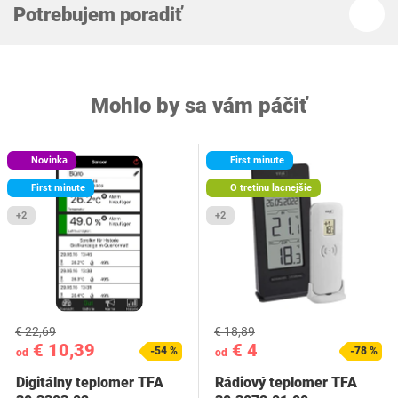
Potrebujem poradiť
Mohlo by sa vám páčiť
Novinka
First minute
First minute
O tretinu lacnejšie
+2
+2
€ 22,69
€ 18,89
€ 10,39
€ 4
-54 %
-78 %
od
od
Digitálny teplomer TFA
Rádiový teplomer TFA