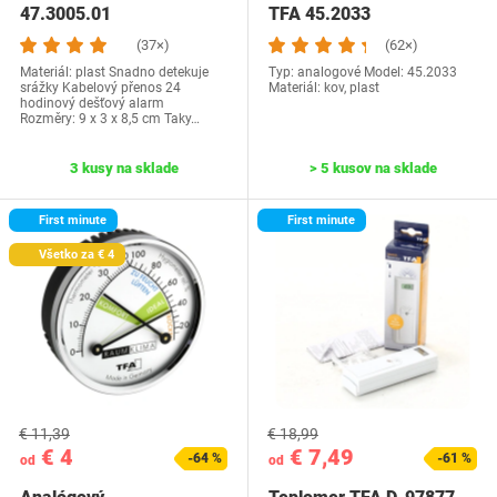
47.3005.01
TFA 45.2033
(37×)
(62×)
Materiál: plast Snadno detekuje
Typ: analogové Model: 45.2033
srážky Kabelový přenos 24
Materiál: kov, plast
hodinový dešťový alarm
Rozměry: 9 x 3 x 8,5 cm Taky…
3 kusy na sklade
> 5 kusov na sklade
First minute
First minute
Všetko za € 4
€ 11,39
€ 18,99
€ 4
€ 7,49
-64 %
-61 %
od
od