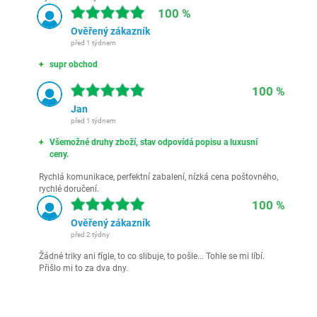
100 %
Ověřený zákazník
před 1 týdnem
supr obchod
100 %
Jan
před 1 týdnem
Všemožné druhy zboží, stav odpovídá popisu a luxusní
ceny.
Rychlá komunikace, perfektní zabalení, nízká cena poštovného,
rychlé doručení.
100 %
Ověřený zákazník
před 2 týdny
Žádné triky ani fígle, to co slibuje, to pošle... Tohle se mi líbí.
Přišlo mi to za dva dny.