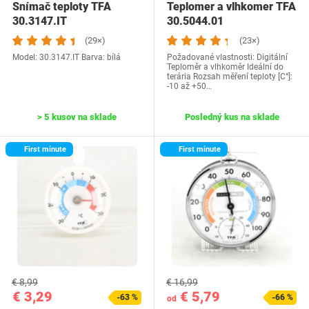
Snímač teploty TFA
Teplomer a vlhkomer TFA
30.3147.IT
30.5044.01
(29×)
(23×)
Model: 30.3147.IT Barva: bílá
Požadované vlastnosti: Digitální
Teploměr a vlhkoměr Ideální do
terária Rozsah měření teploty [C°]:
-10 až +50…
> 5 kusov na sklade
Posledný kus na sklade
First minute
First minute
€ 8,99
€ 16,99
€ 3,29
€ 5,79
-63 %
-66 %
od