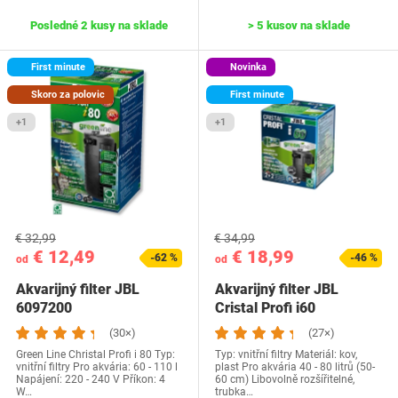
Posledné 2 kusy na sklade
> 5 kusov na sklade
First minute
Novinka
Skoro za polovic
First minute
+1
+1
€ 32,99
€ 34,99
€ 12,49
€ 18,99
-62 %
-46 %
od
od
Akvarijný filter JBL
Akvarijný filter JBL
6097200
Cristal Profi i60
(30×)
(27×)
Green Line Christal Profi i 80 Typ:
Typ: vnitřní filtry Materiál: kov,
vnitřní filtry Pro akvária: 60 - 110 l
plast Pro akvária 40 - 80 litrů (50-
Napájení: 220 - 240 V Příkon: 4
60 cm) Libovolně rozšířitelné,
W…
trubka…