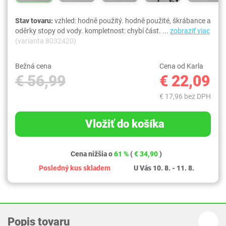
Stav tovaru:
vzhled: hodně použitý. hodně použité, škrábance a
oděrky stopy od vody. kompletnost: chybí část. ...
zobraziť viac
(varianta 8032420)
Bežná cena
Cena od Karla
€ 56,99
€ 22,09
€ 17,96 bez DPH
Vložiť do košíka
Cena nižšia o
61 %
(
€ 34,90
)
Posledný kus skladem
U Vás 10. 8. - 11. 8.
Popis tovaru