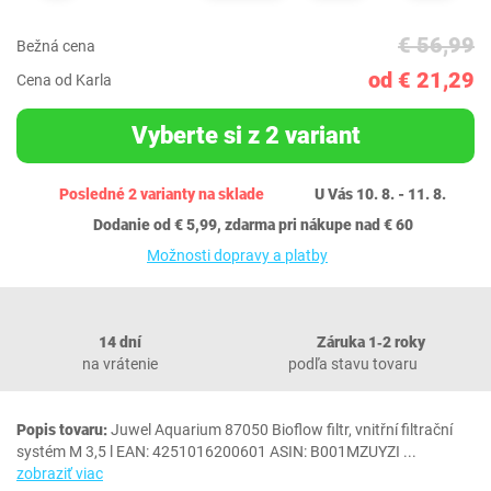
€ 56,99
Bežná cena
od € 21,29
Cena od Karla
Vyberte si z 2 variant
Posledné 2 varianty na sklade
U Vás 10. 8. - 11. 8.
Dodanie od € 5,99, zdarma pri nákupe nad € 60
Možnosti dopravy a platby
14 dní
Záruka 1‐2 roky
na vrátenie
podľa stavu tovaru
Popis tovaru:
Juwel Aquarium 87050 Bioflow filtr, vnitřní filtrační
systém M 3,5 l EAN: 4251016200601 ASIN: B001MZUYZI
...
zobraziť viac