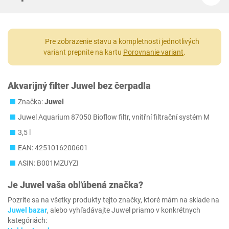
Pre zobrazenie stavu a kompletnosti jednotlivých
variant prepnite na kartu
Porovnanie variant
.
Akvarijný filter Juwel bez čerpadla
Značka:
Juwel
Juwel Aquarium 87050 Bioflow filtr, vnitřní filtrační systém M
3,5 l
EAN: 4251016200601
ASIN: B001MZUYZI
Je
Juwel
vaša obľúbená značka?
Pozrite sa na všetky produkty tejto značky, ktoré mám na sklade na
Juwel bazar
, alebo vyhľadávajte Juwel priamo v konkrétnych
kategóriách: