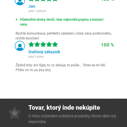
Jan
před 1 týdnem
Všemožné druhy zboží, stav odpovídá popisu a luxusní
ceny.
Rychlá komunikace, perfektní zabalení, nízká cena poštovného,
rychlé doručení.
100 %
Ověřený zákazník
před 2 týdny
Žádné triky ani fígle, to co slibuje, to pošle... Tohle se mi líbí.
Přišlo mi to za dva dny.
Tovar, ktorý inde nekúpite
U mňa zoženiete unikátne produkty, ktoré nikto iný
neponúka