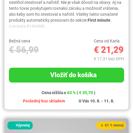
nestihol otestovať a nafotiť. Nie je však dôvod na obavy. Aj na
tento tovar poskytujem rovnakú záruku a možnosť vrátenia,
ako keby som ho otestoval a nafotil. Všetky takto označené
produkty automaticky presúvam do sekcie
First minute
.
(varianta 8149488)
Bežná cena
Cena od Karla
€ 56,99
€ 21,29
€ 17,31 bez DPH
Vložiť do košíka
Cena nižšia o
63 %
(
€ 35,70
)
Posledný kus skladem
U Vás 10. 8. - 11. 8.
Výpredaj
o 61 % menej