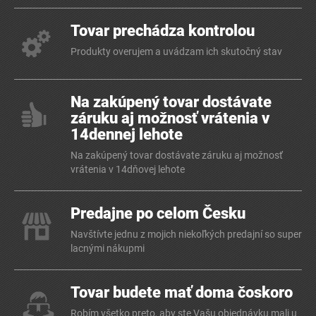
Tovar prechádza kontrolou
Produkty overujem a uvádzam ich skutočný stav
Na zakúpený tovar dostávate
záruku aj možnosť vrátenia v
14dennej lehote
Na zakúpený tovar dostávate záruku aj možnosť
vrátenia v 14dňovej lehote
Predajne po celom Česku
Navštívte jednu z mojich niekoľkých predajní so super
lacnými nákupmi
Tovar budete mať doma čoskoro
Robím všetko preto, aby ste Vašu objednávku mali u