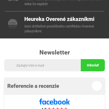
seba čo najskôr
Heureka Overené zákazníkmi
Som držiteľom prestížneho certifikátu Overené
zákazníkmi
Newsletter
Odoslať
Referencie a recenzie