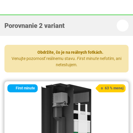
Porovnanie 2 variant
Obdržíte, čo je na reálnych fotkách.
Venujte pozornosť reálnemu stavu.
First minute
nefotím, ani
netestujem.
First minute
o 63 % menej