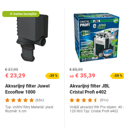
O tretinu lacnejšie
€ 37,99
€ 85,99
€ 23,29
€ 35,39
-39 %
-59 %
od
Akvarijný filter Juwel
Akvarijný filter JBL
Eccoflow 1000
Cristal Profi e402
(65×)
(91×)
Typ: vnitřní filtry Materiál: plast
Vnější akvarijní filtr Pro objem: 40 -
Rozměr: 6 cm
120 litrů Typ: Cristal Profi e402