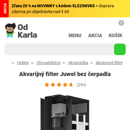
AKCIA
Zľava 20 % na NOVINKY s kódom SLE25NVKS
+ doprava
zdarma pri objednávke nad € 60
0
MENU
AKCIA
KOŠÍK
Hobby
Chovateľstvo
Akvaristika
Akváriové filtre
Akvarijný filter Juwel bez čerpadla
(29×)