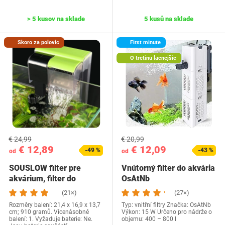
> 5 kusov na sklade
5 kusů na sklade
Skoro za polovic
First minute
O tretinu lacnejšie
€ 24,99
€ 20,99
€ 12,89
€ 12,09
-49 %
-43 %
od
od
SOUSLOW filter pre
Vnútorný filter do akvária
akvárium, filter do
OsAtNb
akvária
(21×)
(27×)
Rozměry balení: 21,4 x 16,9 x 13,7
Typ: vnitřní filtry Značka: OsAtNb
cm; 910 gramů. Vícenásobné
Výkon: 15 W Určeno pro nádrže o
balení: ‎1. Vyžaduje baterie: Ne.
objemu: 400 – 800 l