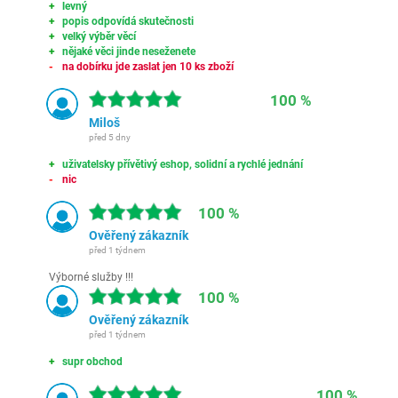
levný
popis odpovídá skutečnosti
velký výběr věcí
nějaké věci jinde neseženete
na dobírku jde zaslat jen 10 ks zboží
100 %
Miloš
před 5 dny
uživatelsky přívětivý eshop, solidní a rychlé jednání
nic
100 %
Ověřený zákazník
před 1 týdnem
Výborné služby !!!
100 %
Ověřený zákazník
před 1 týdnem
supr obchod
100 %