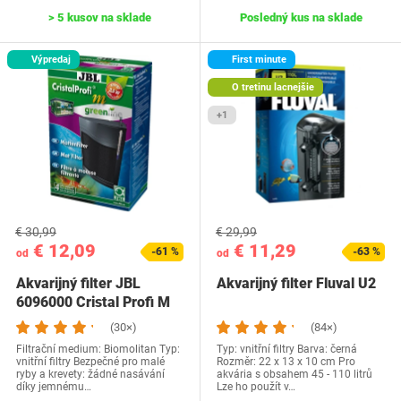
> 5 kusov na sklade
Posledný kus na sklade
Výpredaj
First minute
O tretinu lacnejšie
+1
€ 30,99
€ 29,99
€ 12,09
€ 11,29
-61 %
-63 %
od
od
Akvarijný filter JBL
Akvarijný filter Fluval U2
6096000 Cristal Profi M
(30×)
(84×)
Filtrační medium: Biomolitan Typ:
Typ: vnitřní filtry Barva: černá
vnitřní filtry Bezpečné pro malé
Rozměr: 22 x 13 x 10 cm Pro
ryby a krevety: žádné nasávání
akvária s obsahem 45 - 110 litrů
díky jemnému…
Lze ho použít v…