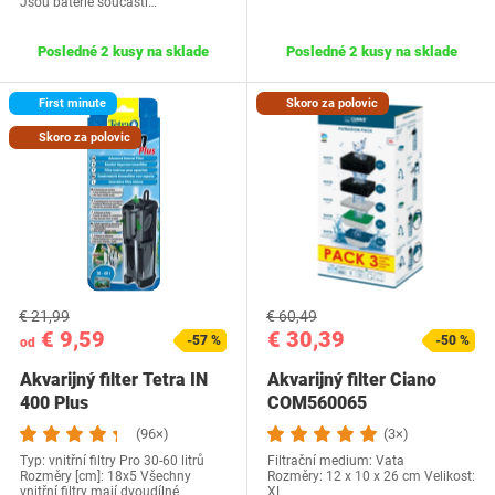
Jsou baterie součástí…
Posledné 2 kusy na sklade
Posledné 2 kusy na sklade
First minute
Skoro za polovic
Skoro za polovic
€ 21,99
€ 60,49
€ 9,59
€ 30,39
-57 %
-50 %
od
Akvarijný filter Tetra IN
Akvarijný filter Ciano
400 Plus
COM560065
(96×)
(3×)
Typ: vnitřní filtry Pro 30-60 litrů
Filtrační medium: Vata
Rozměry [cm]: 18x5 Všechny
Rozměry: ‎12 x 10 x 26 cm Velikost:
vnitřní filtry mají dvoudílné
XL