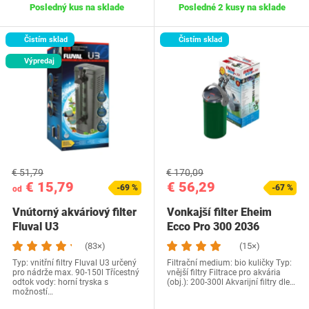
Posledný kus na sklade
Posledné 2 kusy na sklade
Čistím sklad
Čistím sklad
Výpredaj
€ 51,79
€ 170,09
€ 15,79
€ 56,29
-69 %
-67 %
od
Vnútorný akváriový filter
Vonkajší filter Eheim
Fluval U3
Ecco Pro 300 2036
(83×)
(15×)
Typ: vnitřní filtry Fluval U3 určený
Filtrační medium: bio kuličky Typ:
pro nádrže max. 90-150l Třícestný
vnější filtry Filtrace pro akvária
odtok vody: horní tryska s
(obj.): 200-300l Akvarijní filtry dle…
možností…